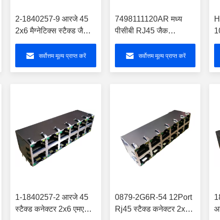
2-1840257-9 आरजे 45
7498111120AR मध्य
H
2x6 मैग्नेटिक्स स्टैक्ड जैक
पीसीबी RJ45 जैक
1
गिगाबिट लैन 10/100/1000
1000Base-T SMT
ए
बेस-टी
औद्योगिक तापमान
सर्वोत्तम मूल्य प्राप्त करें
सर्वोत्तम मूल्य प्राप्त करें
1-1840257-2 आरजे 45
0879-2G6R-54 12Port
1
स्टैक्ड कनेक्टर 2x6 एमएजी
Rj45 स्टैक्ड कनेक्टर 2x6
आ