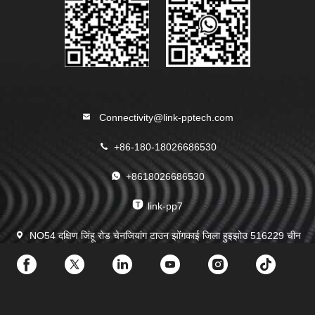
Connectivity@link-pptech.com
+86-180-18026686530
+8618026686530
link-pp7
NO54 दक्षिण जिंहू रोड चेनजियांग टाउन झोंगकाई जिला हुइझोउ 516229 चीन