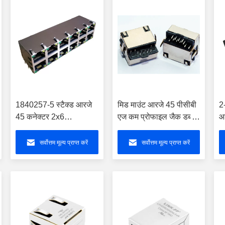
1840257-5 स्टैक्ड आरजे
मिड माउंट आरजे 45 पीसीबी
2
45 कनेक्टर 2x6
एज कम प्रोफाइल जैक डब्ल्यू
आ
10/100/1000 बेस-टी
/ एलईडी, एलपीजेई 4713
जै
चुंबकीय 1840257-6
एएनएचएल
ए
सर्वोत्तम मूल्य प्राप्त करें
सर्वोत्तम मूल्य प्राप्त करें