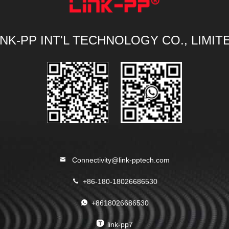
INK-PP INT'L TECHNOLOGY CO., LIMIT
Connectivity@link-pptech.com
+86-180-18026686530
+8618026686530
link-pp7