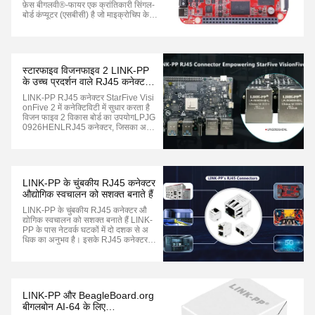
फ़ेस बीगलवी®-फायर एक क्रांतिकारी सिंगल-
बोर्ड कंप्यूटर (एसबीसी) है जो माइक्रोचिप के
पोलरफायर® एमपीएफएस025टी एफसीवीजी4
84ई, एफपीजीए हार्डवेयर के साथ 5-कोर आर
आईएससी-वी सिस्टम ऑन चिप (एसओसी)
द्वारा संचालित है,667 मेगाहर्ट्ज तक की गति
स...
स्टारफाइव विजनफाइव 2 LINK-PP
के उच्च प्रदर्शन वाले RJ45 कनेक्टर
के साथ सहयोग करता है
LINK-PP RJ45 कनेक्टर StarFive Visi
onFive 2 में कनेक्टिविटी में सुधार करता है
विजन फाइव 2 विकास बोर्ड का उपयोगLPJG
0926HENLRJ45 कनेक्टर, जिसका अर्थ
है कि LINK-PP और StarFive के बीच
साझेदारी आधिकारिक तौर पर स्थापित की गई
है।StarFive VisionFive 2 एक एकीकृत 3
D GPU के साथ दुनिया का पहला बड़े पैमाने प
र उत्...
LINK-PP के चुंबकीय RJ45 कनेक्टर
औद्योगिक स्वचालन को सशक्त बनाते हैं
LINK-PP के चुंबकीय RJ45 कनेक्टर औ
द्योगिक स्वचालन को सशक्त बनाते हैं LINK-
PP के पास नेटवर्क घटकों में दो दशक से अ
धिक का अनुभव है। इसके RJ45 कनेक्टर, L
AN ट्रांसफार्मर और SFP मॉड्यूल डेटा ट्रांस
मिशन और नेटवर्क कनेक्टिविटी के लिए महत्व
पूर्ण हैं।LINK-PP निरंतर विकसित होने वाले
औद्योगिक स्वचालन में एक विश...
LINK-PP और BeagleBoard.org
बीगलबोन AI-64 के लिए