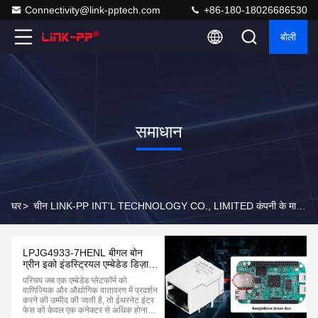
Connectivity@link-pptech.com
+86-180-18026686530
बोली
समाधान
घर
>
चीन LINK-PP INT'L TECHNOLOGY CO., LIMITED कंपनी के मामले
LPJG4933-7HENL बीगल बोन
ग्रीन इको इंडस्ट्रियल एम्बेडेड डिज़ाइन
के लिए गीगाबिट RJ45 मैगजैक
परिचय जब एक एम्बेडेड प्लेटफॉर्म को
वाणिज्यिक और औद्योगिक वातावरण में प्रदर्शन
करने की उम्मीद की जाती है, तो ईथरनेट इंटर
फेस को केवल एक कनेक्टर से अधिक होना