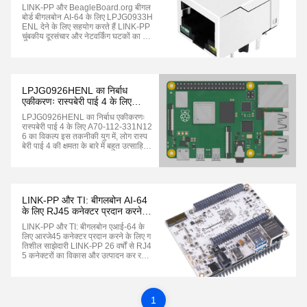
LPJG0933HENL देने के लिए
LINK-PP और BeagleBoard.org बीगल
सहयोग करते हैं
बोर्ड बीगलबोन AI-64 के लिए LPJG0933H
ENL देने के लिए सहयोग करते हैं LINK-PP
चुंबकीय दूरसंचार और नेटवर्किंग घटकों का एक
पेशेवर निर्माता है। हम BeagleBoard.org
के BeagleBone AI-64 बोर्ड के लिए ईथर
नेट RJ45 कनेक्टर का निर्माण करते हैं। यह
RJ45 मॉड्यूलर जैक 100/1000 बेस-टी
ट...
LPJG0926HENL का निर्बाध
एकीकरणः रास्पबेरी पाई 4 के लिए
A70-112-331N126 का विकल्प
LPJG0926HENL का निर्बाध एकीकरणः
रास्पबेरी पाई 4 के लिए A70-112-331N12
6 का विकल्प इस तकनीकी युग में, लोग रास्प
बेरी पाई 4 की क्षमता के बारे में बहुत उत्साहित
हैं। इसकी कम लागत और कॉम्पैक्ट आकार इसे
DIY उत्साही लोगों के बीच लोकप्रिय बनाते
हैं।यहां तक कि पेशेवर डेवलपर्स भी इसका उप
योग नए उपकरणों और परियो...
LINK-PP और TI: बीगलबोन AI-64
के लिए RJ45 कनेक्टर प्रदान करने के
लिए गतिशील साझेदारी
LINK-PP और TI: बीगलबोन एआई-64 के
लिए आरजे45 कनेक्टर प्रदान करने के लिए ग
तिशील साझेदारी LINK-PP 26 वर्षों से RJ4
5 कनेक्टरों का विकास और उत्पादन कर रहा
है। हम प्रतिस्पर्धी मूल्य निर्धारण और तेजी से
वैश्विक वितरण के लिए जाने जाते हैं। हम उच्च
गुणवत्ता, लागत प्रभावी,और समय पर सेवाएं औ
र कई ग्राहकों को वि...
1