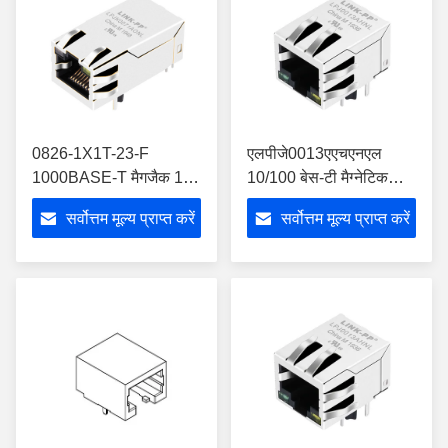
0826-1X1T-23-F
एलपीजे0013एएचएनएल
1000BASE-T मैगजैक 1x1
10/100 बेस-टी मैग्नेटिक
टैब-अप आरजे45 आईसीएम्
आरजे45 कनेक्टर एलईडी के
सर्वोत्तम मूल्य प्राप्त करें
सर्वोत्तम मूल्य प्राप्त करें
ओजी/वाई एलईडी के साथ
साथ