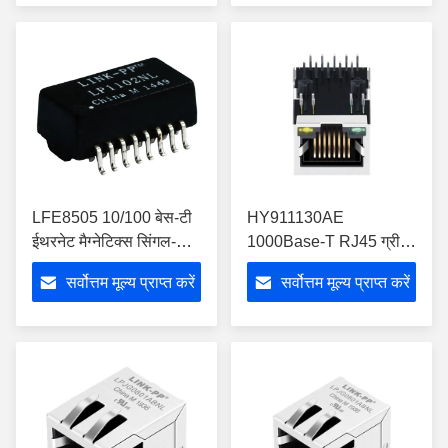
LFE8505 10/100 बेस-टी
HY911130AE
ईथरनेट मैग्नेटिक्स सिंगल-पोर्ट
1000Base-T RJ45 ग्रीन
एसएमटी लैन ट्रांसफार्मर
येलो एलईडी के साथ चुंबकीय
सर्वोत्तम मूल्य प्राप्त करें
सर्वोत्तम मूल्य प्राप्त करें
जैक