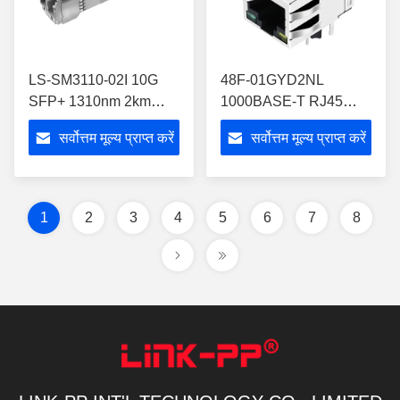
LS-SM3110-02I 10G
48F-01GYD2NL
SFP+ 1310nm 2km
1000BASE-T RJ45
DOM डुप्लेक्स LC SMF
चुंबकीय जैक एकल बंदरगाह
सर्वोत्तम मूल्य प्राप्त करें
सर्वोत्तम मूल्य प्राप्त करें
मॉड्यूल
छेद के माध्यम से
1
2
3
4
5
6
7
8