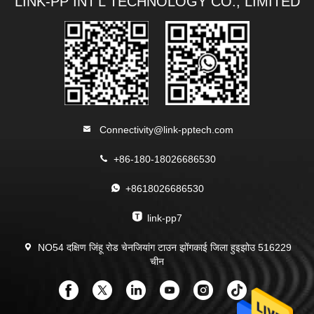
LINK-PP INT'L TECHNOLOGY CO., LIMITED
Connectivity@link-pptech.com
+86-180-18026686530
+8618026686530
link-pp7
NO54 दक्षिण जिंहू रोड चेनजियांग टाउन झोंगकाई जिला हुइझोउ 516229
चीन