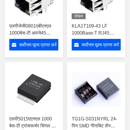
वीडियो
एलपीजेजी0801एबीएनएल
KLA1T109-43 LF
1000बेस-टी आरजे45
1000Base-T RJ45
मैग्नेटिक्स जैक 1×1 मैगजैक
मैगजैक मैच
सर्वोत्तम मूल्य प्राप्त करें
सर्वोत्तम मूल्य प्राप्त करें
एलईडी के साथ
ATMEGA88PV-10MUR
आईसी
एलपी5015एएनएल 1000
TG1G-S031NYRL 24-
बेस-टी ट्रांसफार्मर सिंगल पोर्ट
पिन SMD गीगाबिट लैन