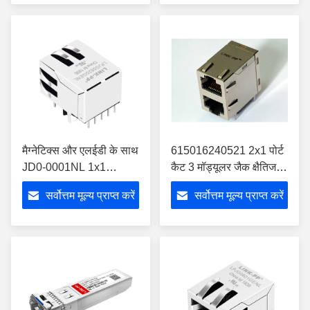
मैग्नेटिक्स और एलईडी के साथ
615016240521 2x1 पोर्ट
JD0-0001NL 1x1
कैट 3 मॉड्यूलर जैक क्षैतिज
गीगाबिट RJ45 कनेक्टर
ढाल RJ45
सर्वोत्तम मूल्य प्राप्त करें
सर्वोत्तम मूल्य प्राप्त करें