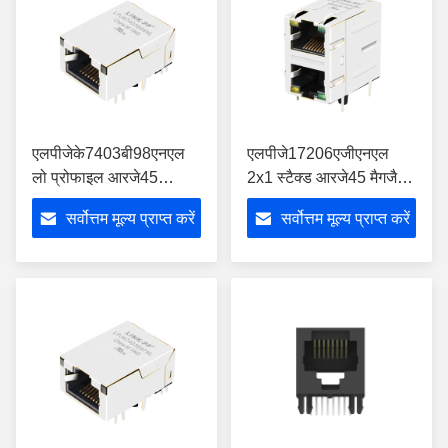
एलपीजेके7403बी98एनएल
एलपीजे17206एजीएनएल
लो प्रोफाइल आरजे45
2x1 स्टैक्ड आरजे45 मैगजैक
कनेक्टर 1000बेस-टी
10/100बेस-टी ईएमआई टैब
सर्वोत्तम मूल्य प्राप्त करें
सर्वोत्तम मूल्य प्राप्त करें
मैग्नेटिक्स के साथ
के साथ