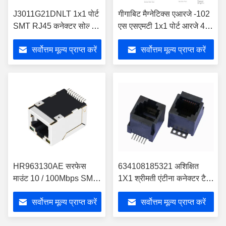
J3011G21DNLT 1x1 पोर्ट
गीगाबिट मैग्नेटिक्स एआरजे -102
SMT RJ45 कनेक्टर सोल्डर
एस एसएमटी 1x1 पोर्ट आरजे 45
टर्मिनेशन 10/100M के साथ
मैजैक कनेक्टर
सर्वोत्तम मूल्य प्राप्त करें
सर्वोत्तम मूल्य प्राप्त करें
HR963130AE सरफेस
634108185321 अशिक्षित
माउंट 10 / 100Mbps SMT
1X1 श्रीमती एंटीना कनेक्टर टैब
RJ45 कनेक्टर
नीचे LPJE29972NNL
सर्वोत्तम मूल्य प्राप्त करें
सर्वोत्तम मूल्य प्राप्त करें