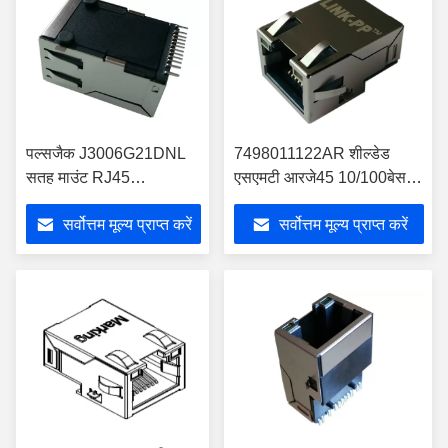
पल्सजैक J3006G21DNL
7498011122AR शील्डेड
सतह माउंट RJ45
एसएमटी आरजे45 10/100बेस-टी
10/100G/Y एलईडी के साथ
डब्ल्यूई-आरजे45 -40°C–85°C
सर्वोत्तम मूल्य प्राप्त करें
सर्वोत्तम मूल्य प्राप्त करें
बेस-टीएक्स