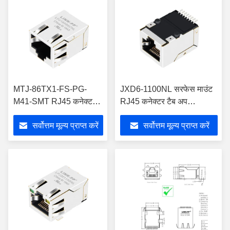
MTJ-86TX1-FS-PG-
JXD6-1100NL सरफेस माउंट
M41-SMT RJ45 कनेक्टर
RJ45 कनेक्टर टैब अप
सरफेस माउंट बिना LED के
10/100बेस-टी इथरनेट
सर्वोत्तम मूल्य प्राप्त करें
सर्वोत्तम मूल्य प्राप्त करें
LPJ19586CNL
LPJ19511DNL