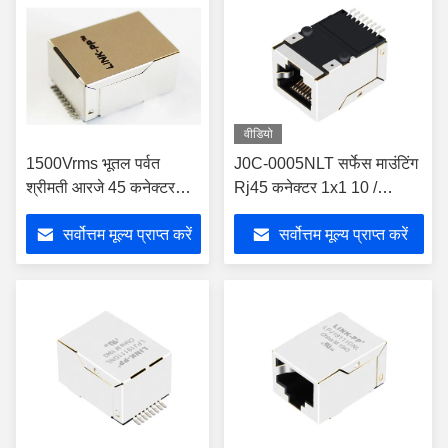
वीडियो
1500Vrms भूतल पर्वत
J0C-0005NLT सर्फेस माउंटिंग
श्रीमती आरजे 45 कनेक्टर
Rj45 कनेक्टर 1x1 10 /
पीसी Mainboard J0C-
100Base-TX मैग्नेटिक
सर्वोत्तम मूल्य प्राप्त करें
सर्वोत्तम मूल्य प्राप्त करें
0006NL के लिए