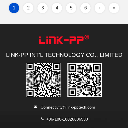
1
2
3
4
5
6
LINK-PP INT'L TECHNOLOGY CO., LIMITED
Connectivity@link-pptech.com
+86-180-18026686530