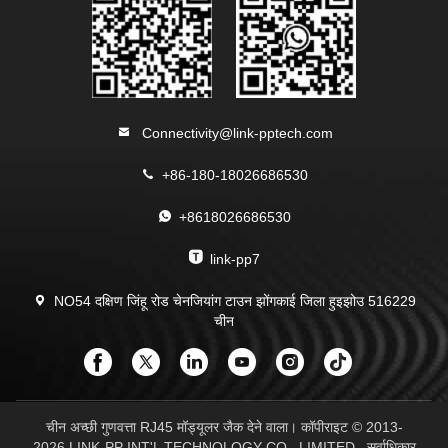
Connectivity@link-pptech.com
+86-180-18026686530
+8618026686530
link-pp7
NO54 दक्षिण जिंहू रोड चेनजियांग टाउन झोंगकाई जिला हुइझोउ 516229
चीन
चीन अच्छी गुणवत्ता RJ45 मॉड्यूलर जैक देने वाला। कॉपीराइट © 2013-
2026 LINK-PP INT'L TECHNOLOGY CO., LIMITED . सर्वाधिकार