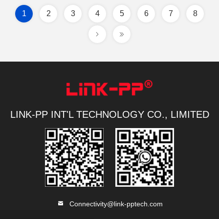
1
2
3
4
5
6
7
8
LINK-PP INT'L TECHNOLOGY CO., LIMITED
Connectivity@link-pptech.com