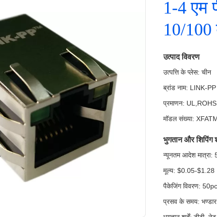
1-4 एम 
10/100 
उत्पाद विवरण
उत्पत्ति के प्लेस: चीन
ब्रांड नाम: LINK-PP
प्रमाणन: UL,ROH
मॉडल संख्या: XF
भुगतान और शिपिंग शर्
न्यूनतम आदेश मात्र
मूल्य: $0.05-$1.28
पैकेजिंग विवरण: 50pcs
प्रसव के समय: भण्डार