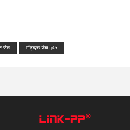
ट जैक
मॉड्यूलर जैक rj45