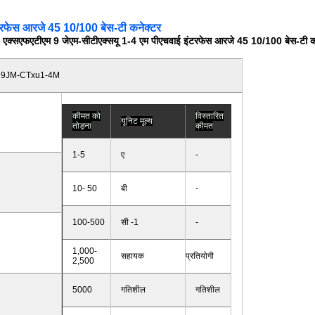
टरफेस आरजे 45 10/100 बेस-टी कनेक्टर
एक्सएफएटीएम 9 जेएम-सीटीएक्सयू 1-4 एम पीएचवाई इंटरफेस आरजे 45 10/100 बेस-टी क
9JM-CTxu1-4M
कीमत को
विस्तारित
यूनिट मूल्य
तोड़ना
कीमत
1-5
ए
-
10-
50
बी
-
100-500
सी -1
-
1,000-
सहायक
प्रतियोगी
2,500
5000
गतिशील
गतिशील