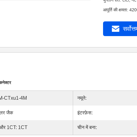
भुगतान शर्तें: टीटी,
आपूर्ति की क्षमता: 4
सर्वोत्त
कनेक्टर
M-CTxu1-4M
नमूने:
ूलर जैक
इंटरफ़ेस:
और 1CT: 1CT
चीन में बना: