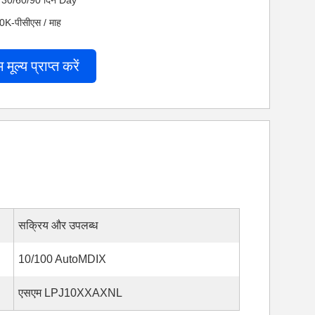
 नेट 30/60/90 दिन Day
200K-पीसीएस / माह
म मूल्य प्राप्त करें
सक्रिय और उपलब्ध
10/100 AutoMDIX
एसएम LPJ10XXAXNL