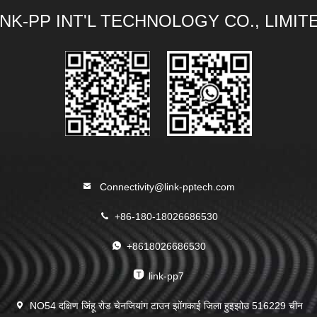
INK-PP INT'L TECHNOLOGY CO., LIMIT
Connectivity@link-pptech.com
+86-180-18026686530
+8618026686530
link-pp7
NO54 दक्षिण जिंहू रोड चेनजियांग टाउन झोंगकाई जिला हुइझोउ 516229 चीन