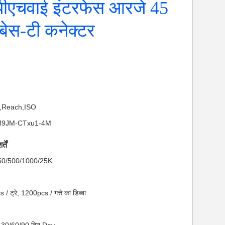
पीएचवाई इंटरफेस आरजे 45
बेस-टी कनेक्टर
S,Reach,ISO
ATM9JM-CTxu1-4M
तें
ा: 50/500/1000/25K
 / ट्रे, 1200pcs / गत्ते का डिब्बा