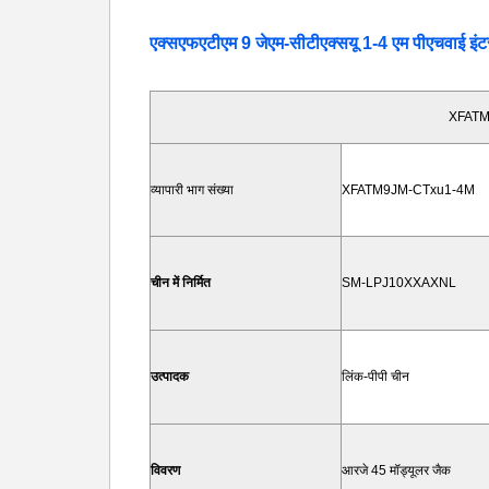
एक्सएफएटीएम 9 जेएम-सीटीएक्सयू 1-4 एम पीएचवाई इं
XFATM
व्यापारी भाग संख्या
XFATM9JM-CTxu1-4M
चीन में निर्मित
SM-LPJ10XXAXNL
उत्पादक
लिंक-पीपी चीन
विवरण
आरजे 45 मॉड्यूलर जैक