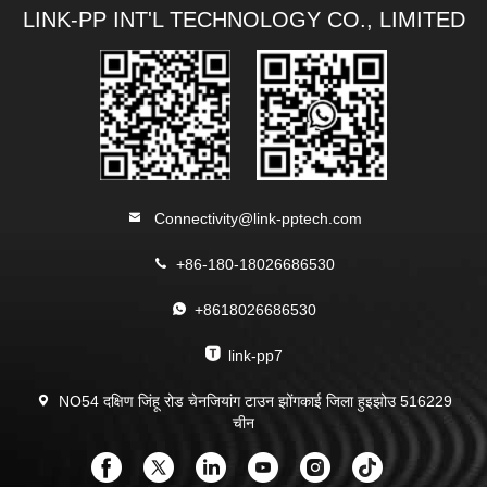
LINK-PP INT'L TECHNOLOGY CO., LIMITED
Connectivity@link-pptech.com
+86-180-18026686530
+8618026686530
link-pp7
NO54 दक्षिण जिंहू रोड चेनजियांग टाउन झोंगकाई जिला हुइझोउ 516229
चीन