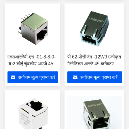
एक्सआरजेवी-एस -01-8-8-0-
पी 62-पीसीजेड -12W9 एकीकृत
902 कोई चुंबकीय आरजे 45
मैग्नेटिक्स आरजे 45 कनेक्टर
कनेक्टर शील्ड 8 पिन एलपीजेई
एलपीजे 1150 सीएनएल 25.4
सर्वोत्तम मूल्य प्राप्त करें
सर्वोत्तम मूल्य प्राप्त करें
681 एक्सडीएनएल
मिमी लंबाई