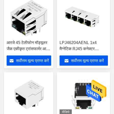
आरजे 45 टेलीफोन मॉड्यूलर
LPJ46204AENL 1x4
जैक एकीकृत ट्रांसफार्मर आरबी
मैग्नेटिक RJ45 कनेक्टर
1-125 बीएजी 1 ए
10/100 बेस-TX ईथरनेट के लिए
सर्वोत्तम मूल्य प्राप्त करें
सर्वोत्तम मूल्य प्राप्त करें
वीडियो