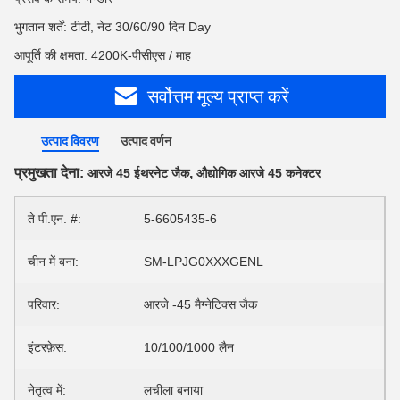
भुगतान शर्तें: टीटी, नेट 30/60/90 दिन Day
आपूर्ति की क्षमता: 4200K-पीसीएस / माह
सर्वोत्तम मूल्य प्राप्त करें
उत्पाद विवरण
उत्पाद वर्णन
प्रमुखता देना:
,
आरजे 45 ईथरनेट जैक
औद्योगिक आरजे 45 कनेक्टर
ते पी.एन. #:
5-6605435-6
चीन में बना:
SM-LPJG0XXXGENL
परिवार:
आरजे -45 मैग्नेटिक्स जैक
इंटरफ़ेस:
10/100/1000 लैन
नेतृत्व में:
लचीला बनाया