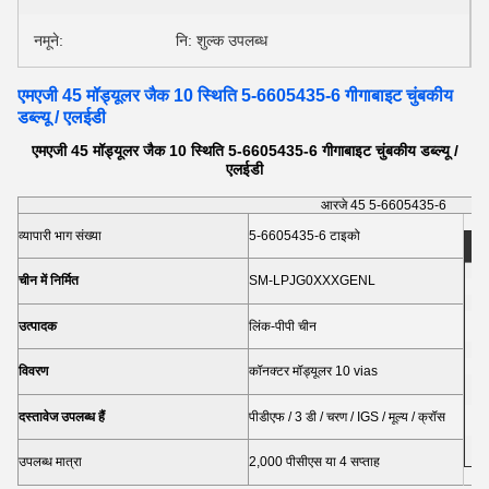
नमूने:
नि: शुल्क उपलब्ध
एमएजी 45 मॉड्यूलर जैक 10 स्थिति 5-6605435-6 गीगाबाइट चुंबकीय
डब्ल्यू / एलईडी
एमएजी 45 मॉड्यूलर जैक 10 स्थिति 5-6605435-6 गीगाबाइट चुंबकीय डब्ल्यू /
एलईडी
आरजे 45 5-6605435-6
व्यापारी भाग संख्या
5-6605435-6 टाइको
क
त
1
चीन में निर्मित
SM-LPJG0XXXGENL
1
1
1
उत्पादक
लिंक-पीपी चीन
2
5
1
विवरण
कॉनक्टर मॉड्यूलर 10 vias
5
दस्तावेज उपलब्ध हैं
पीडीएफ / 3 डी / चरण / IGS / मूल्य / क्रॉस
1
5
उपलब्ध मात्रा
2,000 पीसीएस या 4 सप्ताह