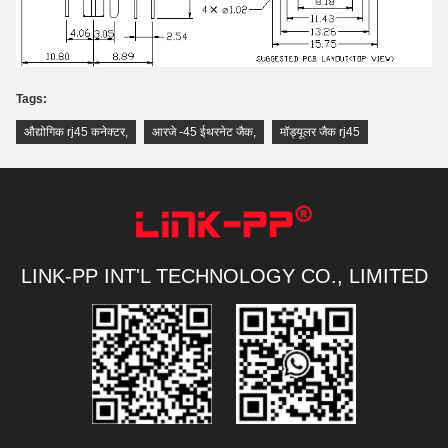
Tags:
औद्योगिक rj45 कनेक्टर
,
आरजे -45 ईथरनेट जैक
,
मॉड्यूलर जैक rj45
LINK-PP INT'L TECHNOLOGY CO., LIMITED