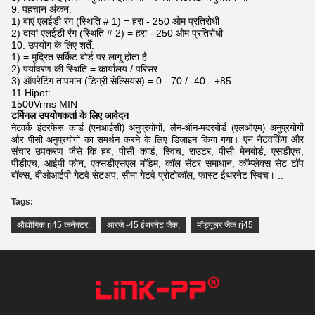
9. पहचान अंकन:
1) बाएं एलईडी रंग (स्थिति # 1) = हरा - 250 ओम प्रतिरोधी
2) दायां एलईडी रंग (स्थिति # 2) = हरा - 250 ओम प्रतिरोधी
10. उपयोग के लिए शर्तें:
1) = मुद्रित सर्किट बोर्ड पर लागू होता है
2) पर्यावरण की स्थिति = कार्यालय / परिसर
3) ऑपरेटिंग तापमान (डिग्री सेल्सियस) = 0 - 70 / -40 - +85
11.Hipot:
1500Vrms MIN
टर्मिनल उपयोगकर्ता के लिए आवेदन
नेटवर्क इंटरफेस कार्ड (एनआईसी) अनुप्रयोगों, लैन-ऑन-मदरबोर्ड (एलओएम) अनुप्रयोगों
एन
नेटवर्किंग और
और पीसी अनुप्रयोगों का समर्थन करने के लिए डिज़ाइन किया गया।
संचार उपकरण जैसे कि हब, पीसी कार्ड, स्विच, राउटर, पीसी मेनबोर्ड, एसडीएच,
पीडीएच, आईपी फोन, एक्सडीएसएल मॉडेम,
कॉल सेंटर समाधान, कॉम्प्लेक्स सेट टॉप
बॉक्स, वीओआईपी गेटवे सेटअप, सीमा गेटवे प्रोटोकॉल, फास्ट ईथरनेट स्विच। ..
Tags:
औद्योगिक rj45 कनेक्टर
,
आरजे -45 ईथरनेट जैक
,
मॉड्यूलर जैक rj45