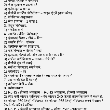
1) उत्पाद प्रकार = कनेक्टर
2) जैक प्रकार = आरजे 45
3) प्रोफाइल = मानक
4) पीसीबी माउंटिंग ओरिएंटेशन = साइड एंट्री (दायां कोण)
2. मैकेनिकल अनुलग्नक:
1) जैक विन्यास = 1 एक्स 1
3. विद्युत विशेषताएं:
1) संरक्षित = हां
4. समाप्ति संबंधित विशेषताएं:
1) ईएमआई फिंगर - नीचे = बिना
2) समाप्ति विधि = सोल्डर
5. शारीरिक संबंधित विशेषताएं:
1) पोर्ट विन्यास = सिंगल / मल्टी
2) ईएमआई फिंगर्स-टॉप और साइड = के साथ / बिना
3) लचीला अभिविन्यास = मानक - नीचे लेटें
4) पीसीबी पूंछ की लंबाई
6. संबंधित विशेषताएं संपर्क करें:
1) प्रीलोडेड = हां
2) संपर्क समाप्ति प्रकार = होल / सतह माउंट के माध्यम से
7. आवास संबंधित विशेषताएं:
1) कनेक्टर शैली = जैक
8. उद्योग मानकों:
1) RoHS / ईएलवी अनुपालन = RoHS अनुपालन, ईएलवी अनुपालन
2) लीड फ्री सोल्डर प्रक्रिया = वेव सोल्डर 240 डिग्री सेल्सियस करने में सक्षम है,
वेव सोल्डर 260 डिग्री सेल्सियस, वेव सोल्डर 265 डिग्री सेल्सियस करने में सक्षम है
रेफ्लो-सोल्डरिंग वैकल्पिक;
3) RoHS / ईएलवी अनुपालन इतिहास = हमेशा RoHS अनुपालन था