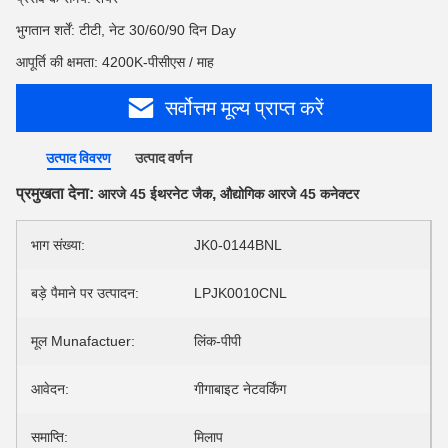
भुगतान शर्तें: टीटी, नेट 30/60/90 दिन Day
आपूर्ति की क्षमता: 4200K-पीसीएस / माह
सर्वोत्तम मूल्य प्राप्त करें
उत्पाद विवरण
उत्पाद वर्णन
प्रमुखता देना:
,
आरजे 45 ईथरनेट जैक
औद्योगिक आरजे 45 कनेक्टर
भाग संख्या:
JK0-0144BNL
बड़े पैमाने पर उत्पादन:
LPJK0010CNL
मूल Munafactuer:
लिंक-पीपी
आवेदन:
गीगाबाइट नेटवर्किंग
समाप्ति:
मिलाप