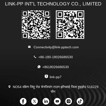
LINK-PP INT'L TECHNOLOGY CO., LIMITED
Connectivity@link-pptech.com
+86-180-18026686530
+8618026686530
link-pp7
NO54 दक्षिण जिंहू रोड चेनजियांग टाउन झोंगकाई जिला हुइझोउ 516229
चीन