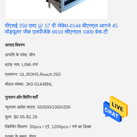
पीएसई 350 एमए @ 57 वी जेके0-0144 बीएनएल आरजे 45
मॉड्यूलर जैक एलपीजेके 0010 सीएनएल 1000 बेस-टी
उत्पाद विवरण
उत्पत्ति के प्लेस: चीन
ब्रांड नाम: LINK-PP
प्रमाणन: UL,ROHS,Reach,ISO
मॉडल संख्या: JK0-0144BNL
भुगतान और शिपिंग शर्तें
न्यूनतम आदेश मात्रा: 50/500/1000/25K
मूल्य: $0.05-$1.28
पैकेजिंग विवरण: 50pcs / ट्रे, 1200pcs / गत्ते का डिब्बा
प्रसव के समय: शेयर