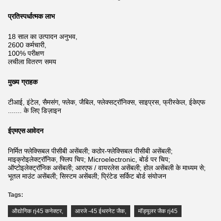
प्रतिस्पर्धात्मक लाभ
18 साल का उत्पादन अनुभव,
2600 कर्मचारी,
100% परीक्षण
लचीला वितरण समय
मुख्य ग्राहक
टीआई, इंटेल, सैमसंग, फ्लेक, जैबिल, फ्लेक्सट्रॉनिक्स, साइप्रस, फ्रीस्केल, ईकेएफ
....... के लिए डिज़ाइन
ईएमएस आवेदन
निर्मित फ्लेक्सिबल पीसीबी असेंबली; कठोर-फ्लेक्सिबल पीसीबी असेंबली;
माइक्रोइलेक्ट्रॉनिक, फ्लिप चिप; Microelectronic, बोर्ड पर चिप;
ऑप्टोइलेक्ट्रॉनिक असेंबली; आरएफ / वायरलेस असेंबली; होल असेंबली के माध्यम से;
भूतल माउंट असेंबली; सिस्टम असेंबली; प्रिंटेड सर्किट बोर्ड संयोजन
Tags:
औद्योगिक rj45 कनेक्टर
,
आरजे -45 ईथरनेट जैक
,
मॉड्यूलर जैक rj45