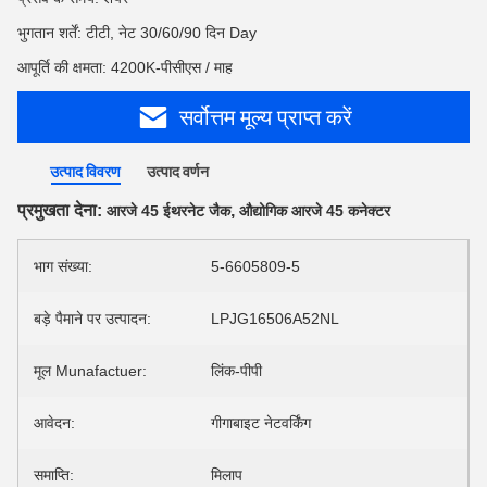
भुगतान शर्तें: टीटी, नेट 30/60/90 दिन Day
आपूर्ति की क्षमता: 4200K-पीसीएस / माह
सर्वोत्तम मूल्य प्राप्त करें
उत्पाद विवरण
उत्पाद वर्णन
प्रमुखता देना:
,
आरजे 45 ईथरनेट जैक
औद्योगिक आरजे 45 कनेक्टर
भाग संख्या:
5-6605809-5
बड़े पैमाने पर उत्पादन:
LPJG16506A52NL
मूल Munafactuer:
लिंक-पीपी
आवेदन:
गीगाबाइट नेटवर्किंग
समाप्ति:
मिलाप