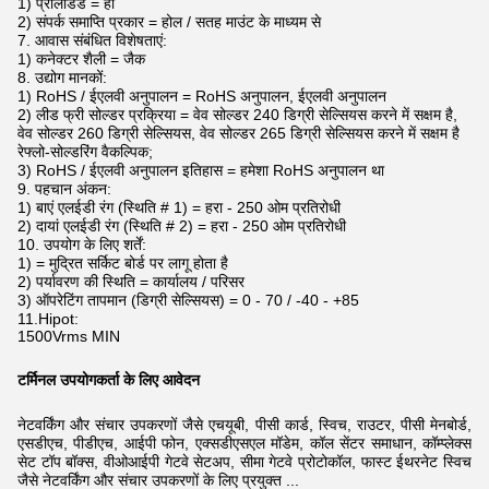
1) प्रीलोडेड = हां
2) संपर्क समाप्ति प्रकार = होल / सतह माउंट के माध्यम से
7. आवास संबंधित विशेषताएं:
1) कनेक्टर शैली = जैक
8. उद्योग मानकों:
1) RoHS / ईएलवी अनुपालन = RoHS अनुपालन, ईएलवी अनुपालन
2) लीड फ्री सोल्डर प्रक्रिया = वेव सोल्डर 240 डिग्री सेल्सियस करने में सक्षम है,
वेव सोल्डर 260 डिग्री सेल्सियस, वेव सोल्डर 265 डिग्री सेल्सियस करने में सक्षम है
रेफ्लो-सोल्डरिंग वैकल्पिक;
3) RoHS / ईएलवी अनुपालन इतिहास = हमेशा RoHS अनुपालन था
9. पहचान अंकन:
1) बाएं एलईडी रंग (स्थिति # 1) = हरा - 250 ओम प्रतिरोधी
2) दायां एलईडी रंग (स्थिति # 2) = हरा - 250 ओम प्रतिरोधी
10. उपयोग के लिए शर्तें:
1) = मुद्रित सर्किट बोर्ड पर लागू होता है
2) पर्यावरण की स्थिति = कार्यालय / परिसर
3) ऑपरेटिंग तापमान (डिग्री सेल्सियस) = 0 - 70 / -40 - +85
11.Hipot:
1500Vrms MIN
टर्मिनल उपयोगकर्ता के लिए आवेदन
नेटवर्किंग और संचार उपकरणों जैसे एचयूबी, पीसी कार्ड, स्विच, राउटर, पीसी मेनबोर्ड,
एसडीएच, पीडीएच, आईपी फोन, एक्सडीएसएल मॉडेम,
कॉल सेंटर समाधान, कॉम्प्लेक्स
सेट टॉप बॉक्स, वीओआईपी गेटवे सेटअप, सीमा गेटवे प्रोटोकॉल, फास्ट ईथरनेट स्विच
जैसे नेटवर्किंग और संचार उपकरणों के लिए प्रयुक्त
...