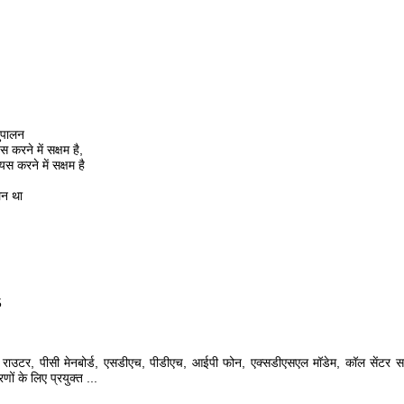
ुपालन
 करने में सक्षम है,
स करने में सक्षम है
लन था
5
िच, राउटर, पीसी मेनबोर्ड, एसडीएच, पीडीएच, आईपी फोन, एक्सडीएसएल मॉडेम,
कॉल सेंटर सम
णों के लिए प्रयुक्त
...