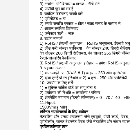
3) लचीला अभिविन्यास = मानक - नीचे लेटें
4) पीसीबी पूंछ की लंबाई
6. संबंधित विशेषताएं संपर्क करें:
1) प्रीलोडेड = हां
2) संपर्क समाप्ति प्रकार = होल / सतह माउंट के माध्यम से
7. आवास संबंधित विशेषताएं:
1) कनेक्टर शैली = जैक
8. उद्योग मानकों:
1) RoHS / ईएलवी अनुपालन = RoHS अनुपालन, ईएलवी अन
2) लीड फ्री सोल्डर प्रक्रिया = वेव सोल्डर 240 डिग्री सेल्सियस
वेव सोल्डर 260 डिग्री सेल्सियस, वेव सोल्डर 265 डिग्री सेल्सिय
रेफ्लो-सोल्डरिंग वैकल्पिक;
3) RoHS / ईएलवी अनुपालन इतिहास = हमेशा RoHS अनुपा
9. पहचान अंकन:
1) बाएं एलईडी रंग (स्थिति # 1) = हरा - 250 ओम प्रतिरोधी
2) दायां एलईडी रंग (स्थिति # 2) = हरा - 250 ओम प्रतिरोधी
10. उपयोग के लिए शर्तें:
1) = मुद्रित सर्किट बोर्ड पर लागू होता है
2) पर्यावरण की स्थिति = कार्यालय / परिसर
3) ऑपरेटिंग तापमान (डिग्री सेल्सियस) = 0 - 70 / -40 - +8
11.Hipot:
1500Vrms MIN
टर्मिनल उपयोगकर्ता के लिए आवेदन
नेटवर्किंग और संचार उपकरणों जैसे एचयूबी, पीसी कार्ड, स्व
प्रोटोकॉल, फास्ट ईथरनेट स्विच
जैसे नेटवर्किंग और संचार उपकर
प्रतिस्पर्धात्मक लाभ