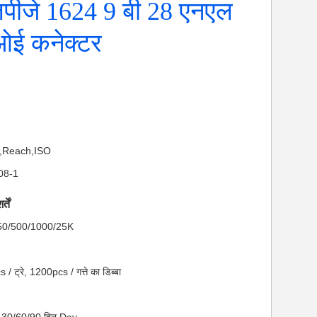
लपीजे 1624 9 बी 28 एनएल
ओई कनेक्टर
S,Reach,ISO
808-1
तें
ा: 50/500/1000/25K
 / ट्रे, 1200pcs / गत्ते का डिब्बा