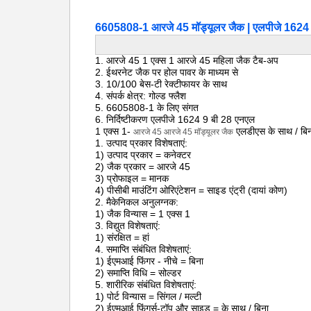
6605808-1 आरजे 45 मॉड्यूलर जैक | एलपीजे 1624 
1. आरजे 45 1 एक्स 1 आरजे 45 महिला जैक टैब-अप
2. ईथरनेट जैक पर होल पावर के माध्यम से
3. 10/100 बेस-टी रेक्टीफायर के साथ
4. संपर्क क्षेत्र: गोल्ड फ्लैश
5. 6605808-1 के लिए संगत
6. निर्दिष्टीकरण एलपीजे 1624 9 बी 28 एनएल
1 एक्स 1-
एलडीएस के
साथ / बि
आरजे 45 आरजे 45 मॉड्यूलर जैक
1. उत्पाद प्रकार विशेषताएं:
1) उत्पाद प्रकार = कनेक्टर
2) जैक प्रकार = आरजे 45
3) प्रोफाइल = मानक
4) पीसीबी माउंटिंग ओरिएंटेशन = साइड एंट्री (दायां कोण)
2. मैकेनिकल अनुलग्नक:
1) जैक विन्यास = 1 एक्स 1
3. विद्युत विशेषताएं:
1) संरक्षित = हां
4. समाप्ति संबंधित विशेषताएं:
1) ईएमआई फिंगर - नीचे = बिना
2) समाप्ति विधि = सोल्डर
5. शारीरिक संबंधित विशेषताएं:
1) पोर्ट विन्यास = सिंगल / मल्टी
2) ईएमआई फिंगर्स-टॉप और साइड = के साथ / बिना