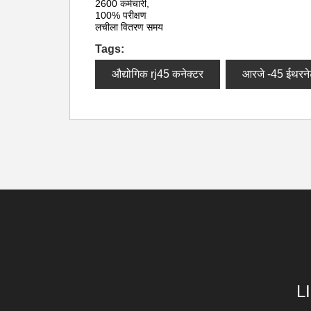
2600 कर्मचारी,
100% परीक्षण
लचीला वितरण समय
Tags:
औद्योगिक rj45 कनेक्टर
आरजे -45 ईथरने
L