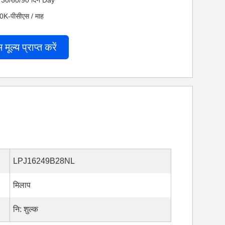
 नेट 30/60/90 दिन Day
200K-पीसीएस / माह
म मूल्य प्राप्त करें
LPJ16249B28NL
मिलाप
नि: शुल्क