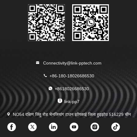
Connectivity@link-pptech.com
+86-180-18026686530
+8618026686530
link-pp7
NO54 दक्षिण जिंहू रोड चेनजियांग टाउन झोंगकाई जिला हुइझोउ 516229 चीन