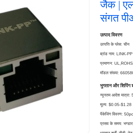
जैक | ए
संगत पी
उत्पाद विवरण
उत्पत्ति के प्लेस: चीन
ब्रांड नाम: LINK-PP
प्रमाणन: UL,ROH
मॉडल संख्या: 6605
भुगतान और शिपिंग शर्
न्यूनतम आदेश मात्र
मूल्य: $0.05-$1.28
पैकेजिंग विवरण: 50pcs
प्रसव के समय: भण्डार