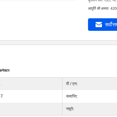
भुगतान शर्तें: टीटी,
आपूर्ति की क्षमता: 4
सर्वोत्त
कनेक्टर
1
पी / एन:
-T
समाप्ति:
नमूने: