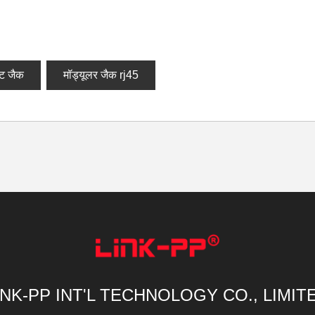
ट जैक
मॉड्यूलर जैक rj45
INK-PP INT'L TECHNOLOGY CO., LIMIT