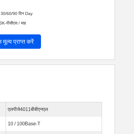
 नेट 30/60/90 दिन Day
200K-पीसीएस / माह
म मूल्य प्राप्त करें
एलपीजे4011बीबीएनएल
10 / 100Base-T