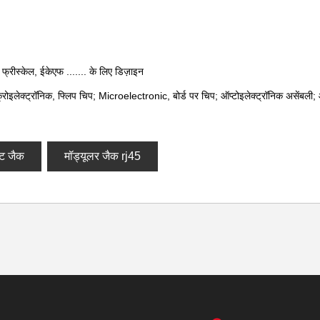
 फ्रीस्केल, ईकेएफ ....... के लिए डिज़ाइन
्रोइलेक्ट्रॉनिक, फ्लिप चिप; Microelectronic, बोर्ड पर चिप; ऑप्टोइलेक्ट्रॉनिक असेंबली;
ट जैक
मॉड्यूलर जैक rj45