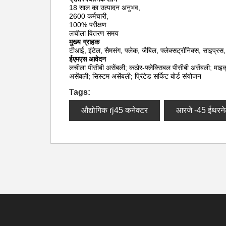
18 साल का उत्पादन अनुभव,
2600 कर्मचारी,
100% परीक्षण
लचीला वितरण समय
मुख्य ग्राहक
टीआई, इंटेल, सैमसंग, फ्लेक, जैबिल, फ्लेक्सट्रॉनिक्स, साइप्रस,
ईएमएस आवेदन
लचीला पीसीबी असेंबली; कठोर-फ्लेक्सिबल पीसीबी असेंबली; माइक
असेंबली; सिस्टम असेंबली; प्रिंटेड सर्किट बोर्ड संयोजन
Tags:
औद्योगिक rj45 कनेक्टर
आरजे -45 ईथरने