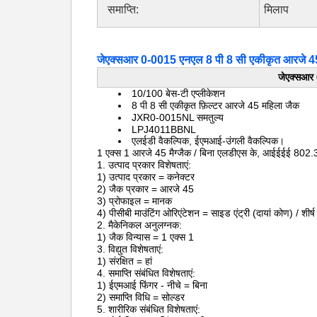
समाप्ति:
मिलाप
जेएक्सआर 0-0015 एनएल 8 पी 8 सी एकीकृत आरजे 45
जेएक्सआर 
10/100 बेस-टी एप्लीकेशन
8 पी 8 सी
एकीकृत फ़िल्टर आरजे 45 महिला जैक
JXR0-0015NL समतुल्य
LPJ4011BBNL
एलईडी वैकल्पिक, ईएमआई-उंगली वैकल्पिक।
1 एक्स 1 आरजे 45 मैग्जैक / बिना एलडीएस के, आईईईई 802.3
1. उत्पाद प्रकार विशेषताएं:
1) उत्पाद प्रकार = कनेक्टर
2) जैक प्रकार = आरजे 45
3) प्रोफाइल = मानक
4) पीसीबी माउंटिंग ओरिएंटेशन = साइड एंट्री (दायां कोण) / शीर्ष 
2. मैकेनिकल अनुलग्नक:
1) जैक विन्यास = 1 एक्स 1
3. विद्युत विशेषताएं:
1) संरक्षित = हां
4. समाप्ति संबंधित विशेषताएं:
1) ईएमआई फिंगर - नीचे = बिना
2) समाप्ति विधि = सोल्डर
5. शारीरिक संबंधित विशेषताएं: