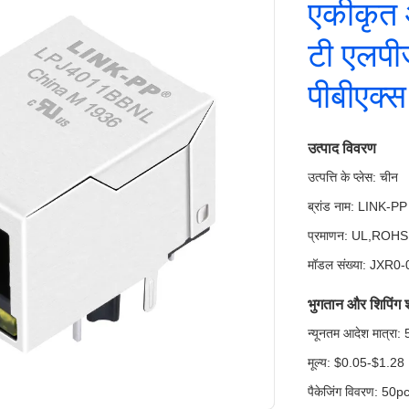
एकीकृत 
टी एलपी
पीबीएक्स
उत्पाद विवरण
उत्पत्ति के प्लेस: चीन
ब्रांड नाम: LINK-PP
प्रमाणन: UL,ROH
मॉडल संख्या: JXR
भुगतान और शिपिंग शर्
न्यूनतम आदेश मात्र
मूल्य: $0.05-$1.28
पैकेजिंग विवरण: 50pcs