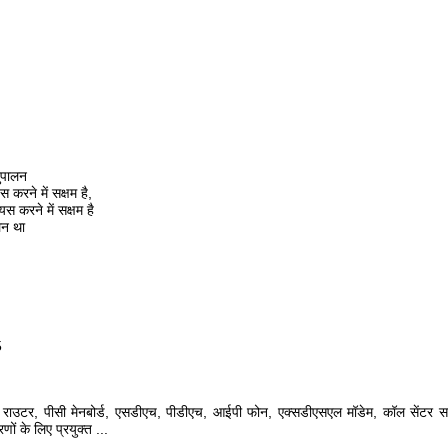
ुपालन
 करने में सक्षम है,
स करने में सक्षम है
लन था
5
िच, राउटर, पीसी मेनबोर्ड, एसडीएच, पीडीएच, आईपी फोन, एक्सडीएसएल मॉडेम,
कॉल सेंटर सम
णों के लिए प्रयुक्त
...