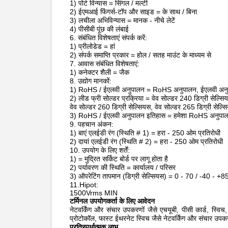
1) पोर्ट विन्यास = सिंगल / मल्टी
2) ईएमआई फिंगर्स-टॉप और साइड = के साथ / बिना
3) लचीला अभिविन्यास = मानक - नीचे लेटें
4) पीसीबी पूंछ की लंबाई
6. संबंधित विशेषताएं संपर्क करें:
1) प्रीलोडेड = हां
2) संपर्क समाप्ति प्रकार = होल / सतह माउंट के माध्यम से
7. आवास संबंधित विशेषताएं:
1) कनेक्टर शैली = जैक
8. उद्योग मानकों:
1) RoHS / ईएलवी अनुपालन = RoHS अनुपालन, ईएलवी अन
2) लीड फ्री सोल्डर प्रक्रिया = वेव सोल्डर 240 डिग्री सेल्सियस
वेव सोल्डर 260 डिग्री सेल्सियस, वेव सोल्डर 265 डिग्री सेल्सिय
3) RoHS / ईएलवी अनुपालन इतिहास = हमेशा RoHS अनुपा
9. पहचान अंकन:
1) बाएं एलईडी रंग (स्थिति # 1) = हरा - 250 ओम प्रतिरोधी
2) दायां एलईडी रंग (स्थिति # 2) = हरा - 250 ओम प्रतिरोधी
10. उपयोग के लिए शर्तें:
1) = मुद्रित सर्किट बोर्ड पर लागू होता है
2) पर्यावरण की स्थिति = कार्यालय / परिसर
3) ऑपरेटिंग तापमान (डिग्री सेल्सियस) = 0 - 70 / -40 - +8
11.Hipot:
1500Vrms MIN
टर्मिनल उपयोगकर्ता के लिए आवेदन
नेटवर्किंग और संचार उपकरणों जैसे एचयूबी, पीसी कार्ड, स्व
प्रोटोकॉल, फास्ट ईथरनेट स्विच
जैसे नेटवर्किंग और संचार उपकर
प्रतिस्पर्धात्मक लाभ