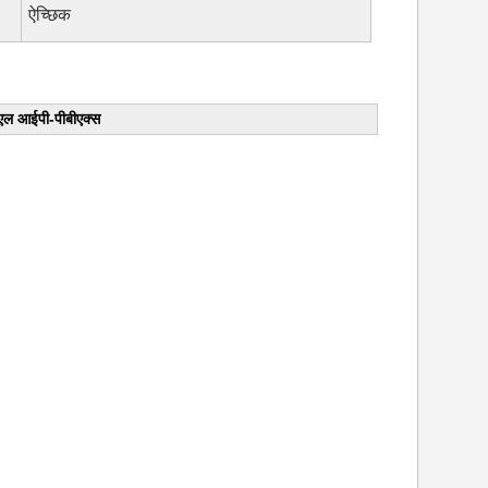
ऐच्छिक
एल आईपी-पीबीएक्स