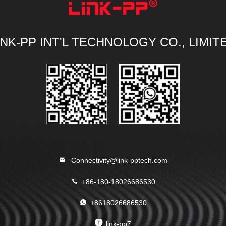
INK-PP INT'L TECHNOLOGY CO., LIMIT
Connectivity@link-pptech.com
+86-180-18026686530
+8618026686530
link-pp7