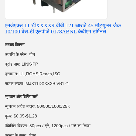
एमजेएक्स 11 डीXXXX9-वीबी 121 आरजे 45 मॉड्यूलर जैक
10/100 बेस-टी एलपीजे 0178ABNL केवीएम टर्मिनल
उत्पाद विवरण
उत्पत्ति के प्लेस: चीन
ब्रांड नाम: LINK-PP
प्रमाणन: UL,ROHS,Reach,ISO
मॉडल संख्या: MJX11DXXXX9-VB121
भुगतान और शिपिंग शर्तें
न्यूनतम आदेश मात्रा: 50/500/1000/25K
मूल्य: $0.05-$1.28
पैकेजिंग विवरण: 50pcs / ट्रे, 1200pcs / गत्ते का डिब्बा
प्रसव के समय: शेयर