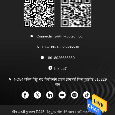
Connectivity@link-pptech.com
+86-180-18026686530
+8618026686530
link-pp7
NO54 दक्षिण जिंहू रोड चेनजियांग टाउन झोंगकाई जिला हुइझोउ 516229
चीन
चीन अच्छी गुणवत्ता RJ45 मॉड्यूलर जैक देने वाला। कॉपीराइट © 2013-