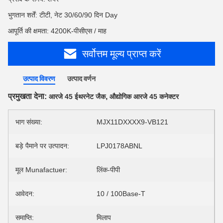
भुगतान शर्तें: टीटी, नेट 30/60/90 दिन Day
आपूर्ति की क्षमता: 4200K-पीसीएस / माह
सर्वोत्तम मूल्य प्राप्त करें
उत्पाद विवरण
उत्पाद वर्णन
प्रमुखता देना:
,
आरजे 45 ईथरनेट जैक
औद्योगिक आरजे 45 कनेक्टर
भाग संख्या:
MJX11DXXXX9-VB121
बड़े पैमाने पर उत्पादन:
LPJ0178ABNL
मूल Munafactuer:
लिंक-पीपी
आवेदन:
10 / 100Base-T
समाप्ति:
मिलाप