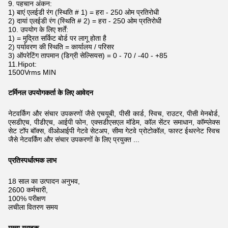
9. पहचान अंकन:
1) बाएं एलईडी रंग (स्थिति # 1) = हरा - 250 ओम प्रतिरोधी
2) दायां एलईडी रंग (स्थिति # 2) = हरा - 250 ओम प्रतिरोधी
10. उपयोग के लिए शर्तें:
1) = मुद्रित सर्किट बोर्ड पर लागू होता है
2) पर्यावरण की स्थिति = कार्यालय / परिसर
3) ऑपरेटिंग तापमान (डिग्री सेल्सियस) = 0 - 70 / -40 - +85
11.Hipot:
1500Vrms MIN
टर्मिनल उपयोगकर्ता के लिए आवेदन
नेटवर्किंग और संचार उपकरणों जैसे एचयूबी, पीसी कार्ड, स्विच, राउटर, पीसी मेनबोर्ड,
एसडीएच, पीडीएच, आईपी फोन, एक्सडीएसएल मॉडेम,
कॉल सेंटर समाधान, कॉम्प्लेक्स
सेट टॉप बॉक्स, वीओआईपी गेटवे सेटअप, सीमा गेटवे प्रोटोकॉल, फास्ट ईथरनेट स्विच
जैसे नेटवर्किंग और संचार उपकरणों के लिए प्रयुक्त
...
प्रतिस्पर्धात्मक लाभ
18 साल का उत्पादन अनुभव,
2600 कर्मचारी,
100% परीक्षण
लचीला वितरण समय