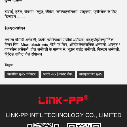
मुख्य ग्राहक
टीआई, इंटेल, सैमसंग, फ्लूक, जैबिल, फ्लेक्सट्रॉनिक्स, साइप्रस, फ्रीस्केल के लिए
डिजाइन .......
ईएमएस आवेदन
लचीला पीसीबी असेंबली; कठोर-फ्लेक्सिबल पीसीबी असेंबली; माइक्रोइलेक्ट्रॉनिक,
फ्लिप चिप; Microelectronic, बोर्ड पर चिप; ऑप्टोइलेक्ट्रॉनिक असेंबली; आरएफ /
वायरलेस असेंबली; होल असेंबली के माध्यम से; भूतल माउंट असेंबली; सिस्टम असेंबली;
प्रिंटेड सर्किट बोर्ड संयोजन
Tags:
औद्योगिक rj45 कनेक्टर
,
आरजे -45 ईथरनेट जैक
,
मॉड्यूलर जैक rj45
LINK-PP INT'L TECHNOLOGY CO., LIMITED