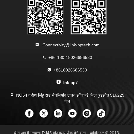
Connectivity@link-pptech.com
+86-180-18026686530
+8618026686530
link-pp7
NO54 दक्षिण जिंहू रोड चेनजियांग टाउन झोंगकाई जिला हुइझोउ 516229
चीन
चीन अच्छी गुणवत्ता RJ45 मॉड्यूलर जैक देने वाला। कॉपीराइट © 2013-