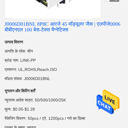
J0006D01BNL 8P8C आरजे 45 मॉड्यूलर जैक | एलपीजे0006
बीबीएनएल 100 बेस-टेक्स मैग्नेटिक्स
उत्पाद विवरण
उत्पत्ति के प्लेस: चीन
ब्रांड नाम: LINK-PP
प्रमाणन: UL,ROHS,Reach,ISO
मॉडल संख्या: J0006D01BNL
भुगतान और शिपिंग शर्तें
न्यूनतम आदेश मात्रा: 50/500/1000/25K
मूल्य: $0.05-$1.28
पैकेजिंग विवरण: 50pcs / ट्रे, 1200pcs / गत्ते का डिब्बा
प्रसव के समय: भण्डार