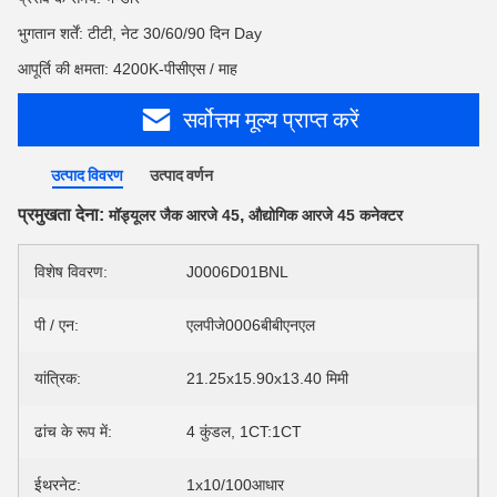
भुगतान शर्तें: टीटी, नेट 30/60/90 दिन Day
आपूर्ति की क्षमता: 4200K-पीसीएस / माह
सर्वोत्तम मूल्य प्राप्त करें
उत्पाद विवरण
उत्पाद वर्णन
प्रमुखता देना:
,
मॉड्यूलर जैक आरजे 45
औद्योगिक आरजे 45 कनेक्टर
विशेष विवरण:
J0006D01BNL
पी / एन:
एलपीजे0006बीबीएनएल
यांत्रिक:
21.25x15.90x13.40 मिमी
ढांच के रूप में:
4 कुंडल, 1CT:1CT
ईथरनेट:
1x10/100आधार