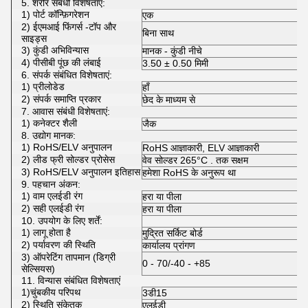
5. शरीर संबंधी विशेषताएं:
1) पोर्ट कॉन्फ़िगरेशन
एक
2) ईएमआई फिंगर्स -टॉप और
बिना साथ
साइड्स
3) कुंडी अभिविन्यास
मानक - कुंडी नीचे
4) पीसीबी पूंछ की लंबाई
3.50 ± 0.50 मिमी
6. संपर्क संबंधित विशेषताएं:
1) प्रीलोडेड
हाँ
2) संपर्क समाप्ति प्रकार
छेद के माध्यम से
7. आवास संबंधी विशेषताएं:
1) कनेक्टर शैली
जैक
8. उद्योग मानक:
1) RoHS/ELV अनुपालन
RoHS आज्ञाकारी, ELV आज्ञाकारी
2) लीड फ्री सोल्डर प्रोसेस
वेव सोल्डर 265°C . तक सक्षम
3) RoHS/ELV अनुपालन इतिहास
हमेशा RoHS के अनुरूप था
9. पहचान अंकन:
1) वाम एलईडी रंग
हरा या पीला
2) सही एलईडी रंग
हरा या पीला
10. उपयोग के लिए शर्तें:
1) लागू होता है
मुद्रित सर्किट बोर्ड
2) पर्यावरण की स्थिति
कार्यालय प्रांगण
3) ऑपरेटिंग तापमान (डिग्री
0 - 70/-40 - +85
सेल्सियस)
11. विन्यास संबंधित विशेषताएं
1)चुंबकीय परिपथ
3डी15
2) स्थिति संकेतक
एलईडी