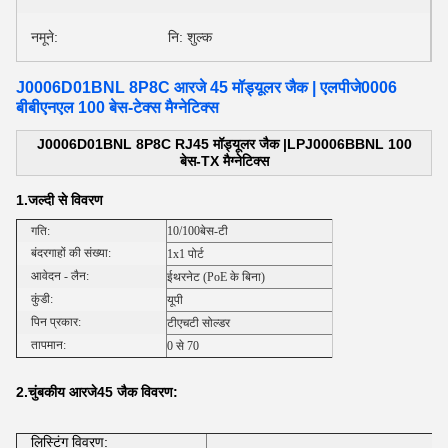
नमूने:
नि: शुल्क
J0006D01BNL 8P8C आरजे 45 मॉड्यूलर जैक | एलपीजे0006
बीबीएनएल 100 बेस-टेक्स मैग्नेटिक्स
J0006D01BNL 8P8C RJ45 मॉड्यूलर जैक |LPJ0006BBNL 100
बेस-TX मैग्नेटिक्स
1.
जल्दी से विवरण
गति:
10/100बेस-टी
बंदरगाहों की संख्या:
1x1 पोर्ट
आवेदन - लैन:
ईथरनेट (PoE के बिना)
कुंडी:
यूपी
पिन प्रकार:
टीएचटी सोल्डर
तापमान:
0 से 70
2.चुंबकीय आरजे45 जैक
विवरण:
लिस्टिंग विवरण: