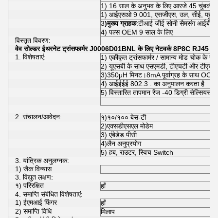
1) 16 साल के अनुभव के लिए आरजे 45 चुंबकीय जै
1) आईएसओ 9 001, एसजीएस, उल, सीई, पहुंच 
3
)मुख्य ग्राहक
:टीआई जीई सोनी सैमसंग आईबीएम
4) पल्स OEM 9 साल के लिए
विस्तृत विवरण:
वेव सोल्डर
ईथरनेट ट्रांसफार्मर J0006D01BNL के लिए नेटवर्क 8P8C RJ45 मॉ
1. विशेषताएं:
1) एकीकृत ट्रांसफार्मर / सामान्य मोड चोक के 
2) यूएसबी के साथ एसएमडी, टीएचटी और टीएचटी म
3)350μH मिनट।8mA पूर्वाग्रह के साथ OCL
4) आईईईई 802.3 . का अनुपालन करता है
5) विस्तारित तापमान रेंज -40 डिग्री सेल्सियस स
2. संचालन/आवेदन:
१)१०/१०० बेस-टी
2)एक्सडीएसएल मोडेम
3) एंबेडेड पीसी
4)लैन अनुप्रयोग
5) हब, राउटर, स्विच Switch
3. यांत्रिक अनुलग्नक:
1) जैक विन्यास
3. विद्युत लक्षण:
१) परिरक्षित
हाँ
4. समाप्ति संबंधित विशेषताएं:
1) ईएमआई फिंगर
हाँ
2) समाप्ति विधि
मिलाप