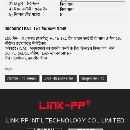
3) डिकूपिंग कैपेसिटर
बिना साथ
4) रियर पीसीबी ग्राउंड टैब
बिना साथ
5) सिग्नल लीड मात्रा
8
J0006D01BNL 1x1 टैब-डाउन RJ45
100 बेस-TX (फास्ट ईथरनेट) RJ45 1x1 टैब-डाउन एलईडी के साथ 8-पिन (J0
सीरीज) इंटरग्रेटेड मैग्नेटिक्स
कनेक्टर (ICM), अनुप्रयोगों का समर्थन करने के लिए डिज़ाइन किया गया, जैसे
SOHO (ADSL मोडेम), LAN-on-Mother-
बोर्ड (एलओएम), हब और स्विच।
Tags:
औद्योगिक rj45 कनेक्टर
,
आरजे -45 ईथरनेट जैक
,
मॉड्यूलर जैक rj45
LINK-PP INT'L TECHNOLOGY CO., LIMITED