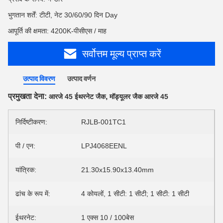
भुगतान शर्तें: टीटी, नेट 30/60/90 दिन Day
आपूर्ति की क्षमता: 4200K-पीसीएस / माह
सर्वोत्तम मूल्य प्राप्त करें
उत्पाद विवरण
उत्पाद वर्णन
प्रमुखता देना:
,
आरजे 45 ईथरनेट जैक
मॉड्यूलर जैक आरजे 45
निर्दिष्टीकरण:
RJLB-001TC1
पी / एन:
LPJ4068EENL
यांत्रिक:
21.30x15.90x13.40mm
ढांच के रूप में:
4 कोयलों, 1 सीटी: 1 सीटी; 1 सीटी: 1 सीटी
ईथरनेट:
1 एक्स 10 / 100बेस