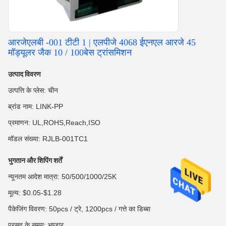
आरजेएलबी -001 टीटी 1 | एलपीजे 4068 ईएनएल आरजे 45
मॉड्यूलर जैक 10 / 100बेस ट्रांसमिशन
उत्पाद विवरण
उत्पत्ति के प्लेस: चीन
ब्रांड नाम: LINK-PP
प्रमाणन: UL,ROHS,Reach,ISO
मॉडल संख्या: RJLB-001TC1
भुगतान और शिपिंग शर्तें
न्यूनतम आदेश मात्रा: 50/500/1000/25K
मूल्य: $0.05-$1.28
पैकेजिंग विवरण: 50pcs / ट्रे, 1200pcs / गत्ते का डिब्बा
प्रसव के समय: भण्डार