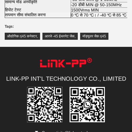
सामान्य मोड अस्वीकृति
-20 डीबी MIN @ 50-150MHz
हिपोट टेस्ट
1500Vrms MIN
तापमान सीमा संचालित करना
0 ℃ से 70 ℃। / -40 ℃ से 85 ℃।
Tags:
औद्योगिक rj45 कनेक्टर
,
आरजे -45 ईथरनेट जैक
,
मॉड्यूलर जैक rj45
LINK-PP INT'L TECHNOLOGY CO., LIMITED