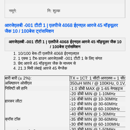
नमूने:
नि: शुल्क
आरजेएलबी -001 टीटी 1 | एलपीजे 4068 ईएनएल आरजे 45 मॉड्यूलर
जैक 10 / 100बेस ट्रांसमिशन
आरजेएलबी -001 टीटी 1 |
एलपीजे 4068 ईएनएल आरजे 45 मॉड्यूलर जैक 10
/ 100बेस ट्रांसमिशन
10/100 बेस-टी
एलपीजे 4068 ईएनएलएल
1
एक्स
1 टैब-डाउन
आरजेएलबी -001 टीटी 1 के
लिए संगत
छेद
आरजे 45 मॉड्यूलर जैक के
माध्यम से
21.3 मिमी लंबाई
आरजे 45 मैग्जैक
बारी बारी (± 2%):
TX = 1CT: 1 सीटी आरएक्स = 1 सीटी: 
अधिष्ठापन ओसीएल
350uH MIN / @ 100KHz, 0.1V, 8m
निविष्टी की हानि
-1.0 डीबी MAX @ 1-65 मेगाहट्र्ज
-20 डीबी MIN @ 1-10MHz
-16 डीबी MIN @ 10-30MHz
हारकर लौटा
-12 डीबी MIN @ 30-60MHz
-10 डीबी MIN @ 60-100MHz
-40 डीबी MIN @ 1-30MHz
क्रॉस टॉक
-35 डीबी MIN @ 30-60MHz
-30 डीबी MIN @ 60-100MHz
-30 डीबी MIN @ 1-50MHz