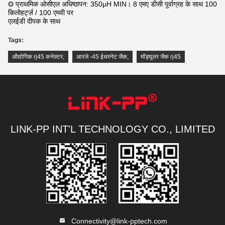
◎ प्राथमिक ओसीएल अधिष्ठापन: 350μH MIN। 8 एमए डीसी पूर्वाग्रह के साथ 100
किलोहर्ट्ज़ / 100 एमवी पर
एलईडी दीपक के साथ
Tags:
औद्योगिक rj45 कनेक्टर
,
आरजे -45 ईथरनेट जैक
,
मॉड्यूलर जैक rj45
LINK-PP INT'L TECHNOLOGY CO., LIMITED
Connectivity@link-pptech.com