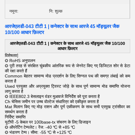
नमूना:
नि: शुल्क
आरजेएलडी-043 टीटी 1 | कनेक्टर के साथ आरजे 45 मॉड्यूलर जैक
10/100 आधार फ़िल्टर
आरजेएलडी-043 टीटी 1 |
कनेक्टर के साथ आरजे 45 मॉड्यूलर जैक 10/100
आधार फ़िल्टर
विशेषताएं:
◎ RoHS अनुपालन
◎ पूरी तरह से संरक्षित चुंबकीय आंतरिक रूप से जेनरेट किए गए डिजिटल शोर से डेटा
की रक्षा करते हैं
Common बेहतर सामान्य मोड प्रदर्शन के लिए सिग्नल पथ की समग्र लंबाई को कम
करता है
Used प्रयुक्त और अप्रयुक्त ट्विस्ट जोड़े के साथ पूर्ण सामान्य मोड समाप्ति योजना
लागू करता है
◎ IEEE802.3 बेसलाइन वंडर मुआवजे विनिर्देश को पूरा करता है
Ch चेसिस जमीन पर उच्च वोल्टेज संधारित्र को एकीकृत करता है
Mat मिलान किए गए मोड़ राशन और पूर्ण एकीकरण के साथ सभी प्रमुख ट्रांसीवर का
समर्थन करता है
निर्दिष्ट समाप्ति
यूटीपी -5 केबल पर 100base-tx संचरण के लिए डिजाइन
◎ ऑपरेटिंग टेम्पलेट। रेंज: -40 ℃ से +85 ℃
◎ भंडारण टेम्प। सीमा: -55 ℃ से +125 ℃