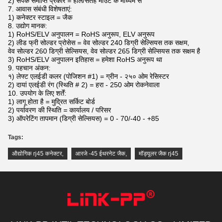
2) संपर्क समाप्ति प्रकार = होल/सतह माउंट के माध्यम से
7. आवास संबंधी विशेषताएं:
1) कनेक्टर स्टाइल = जैक
8. उद्योग मानक:
1) RoHS/ELV अनुपालन = RoHS अनुरूप, ELV अनुरूप
2) लीड फ्री सोल्डर प्रोसेस = वेव सोल्डर 240 डिग्री सेल्सियस तक सक्षम,
वेव सोल्डर 260 डिग्री सेल्सियस, वेव सोल्डर 265 डिग्री सेल्सियस तक सक्षम है
3) RoHS/ELV अनुपालन इतिहास = हमेशा RoHS अनुरूप था
9. पहचान अंकन:
१) लेफ्ट एलईडी कलर (पोजिशन #1) = ग्रीन - २५० ओम रेसिस्टर
2) दायां एलईडी रंग (स्थिति # 2) = हरा - 250 ओम रोकनेवाला
10. उपयोग के लिए शर्तें:
1) लागू होता है = मुद्रित सर्किट बोर्ड
2) पर्यावरण की स्थिति = कार्यालय / परिसर
3) ऑपरेटिंग तापमान (डिग्री सेल्सियस) = 0 - 70/-40 - +85
Tags:
औद्योगिक rj45 कनेक्टर
,
आरजे -45 ईथरनेट जैक
,
मॉड्यूलर जैक rj45