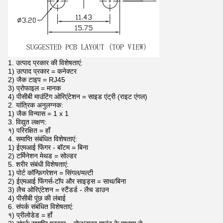
1. उत्पाद प्रकार की विशेषताएं:
1) उत्पाद प्रकार = कनेक्टर
2) जैक टाइप = RJ45
3) प्रोफाइल = मानक
4) पीसीबी माउंटिंग ओरिएंटेशन = साइड एंट्री (राइट एंगल)
2. यांत्रिक अनुलग्नक:
1) जैक विन्यास = 1 x 1
3. विद्युत लक्षण:
१) परिरक्षित = हाँ
4. समाप्ति संबंधित विशेषताएं:
1) ईएमआई फिंगर - बॉटम = बिना
2) टर्मिनेशन मेथड = सोल्डर
5. शरीर संबंधी विशेषताएं:
1) पोर्ट कॉन्फ़िगरेशन = सिंगल/मल्टी
2) ईएमआई फिंगर्स-टॉप और साइड्स = साथ/बिना
3) लैच ओरिएंटेशन = स्टैंडर्ड - लैच डाउन
4) पीसीबी पूंछ की लंबाई
6. संपर्क संबंधित विशेषताएं:
१) प्रीलोडेड = हाँ