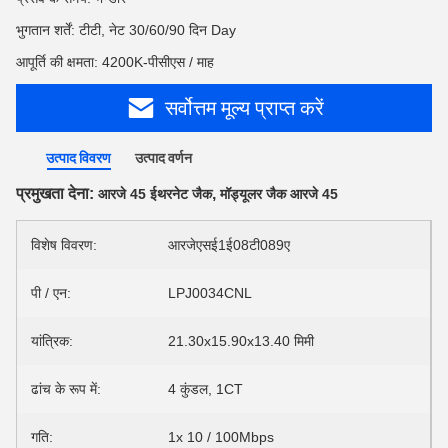
भुगतान शर्तें: टीटी, नेट 30/60/90 दिन Day
आपूर्ति की क्षमता: 4200K-पीसीएस / माह
सर्वोत्तम मूल्य प्राप्त करें
उत्पाद विवरण
उत्पाद वर्णन
प्रमुखता देना:
,
आरजे 45 ईथरनेट जैक
मॉड्यूलर जैक आरजे 45
विशेष विवरण:
आरजेएसई1ई08टी089ए
पी / एन:
LPJ0034CNL
यांत्रिक:
21.30x15.90x13.40 मिमी
ढांच के रूप में:
4 कुंडल, 1CT
गति:
1x 10 / 100Mbps