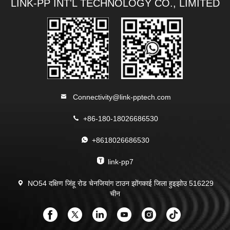
LINK-PP INT'L TECHNOLOGY CO., LIMITED
Connectivity@link-pptech.com
+86-180-18026686530
+8618026686530
link-pp7
NO54 दक्षिण जिंहू रोड चेनजियांग टाउन झोंगकाई जिला हुइझोउ 516229
चीन