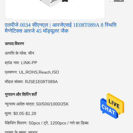
एलपीजे 0034 सीएनएल | आरजेएसई 1E08T089A 8 स्थिति
मैग्नेटिक्स आरजे 45 मॉड्यूलर जैक
उत्पाद विवरण
उत्पत्ति के प्लेस: चीन
ब्रांड नाम: LINK-PP
प्रमाणन: UL,ROHS,Reach,ISO
मॉडल संख्या: RJSE1E08T089A
भुगतान और शिपिंग शर्तें
न्यूनतम आदेश मात्रा: 50/500/1000/25K
मूल्य: $0.05-$1.28
पैकेजिंग विवरण: 50pcs / ट्रे, 1200pcs / गत्ते का डिब्बा
प्रसव के समय: भण्डार