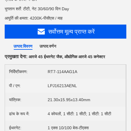
भुगतान शर्तें: टीटी, नेट 30/60/90 दिन Day
आपूर्ति की क्षमता: 4200K-पीसीएस / माह
सर्वोत्तम मूल्य प्राप्त करें
उत्पाद विवरण
उत्पाद वर्णन
प्रमुखता देना:
,
आरजे 45 ईथरनेट जैक
औद्योगिक आरजे 45 कनेक्टर
निर्दिष्टीकरण:
RT7-114AAG1A
पी / एन:
LPJ16213AENL
यांत्रिक:
21.30x15.95x13.40mm
ढांच के रूप में:
4 कोयलों, 1 सीटी: 1 सीटी; 1 सीटी: 1 सीटी
ईथरनेट:
1 एक्स 10/100 बेस-टीएक्स