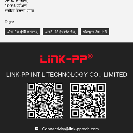
2600 कर्मचारी,
100% परीक्षण
लचीला वितरण समय
Tags:
औद्योगिक rj45 कनेक्टर
,
आरजे -45 ईथरनेट जैक
,
मॉड्यूलर जैक rj45
LINK-PP INT'L TECHNOLOGY CO., LIMITED
Connectivity@link-pptech.com