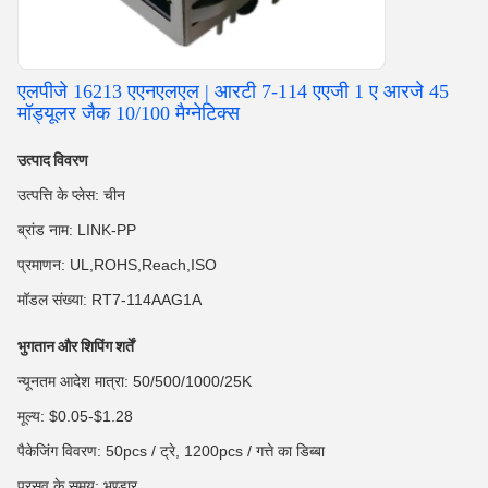
एलपीजे 16213 एएनएलएल | आरटी 7-114 एएजी 1 ए आरजे 45
मॉड्यूलर जैक 10/100 मैग्नेटिक्स
उत्पाद विवरण
उत्पत्ति के प्लेस: चीन
ब्रांड नाम: LINK-PP
प्रमाणन: UL,ROHS,Reach,ISO
मॉडल संख्या: RT7-114AAG1A
भुगतान और शिपिंग शर्तें
न्यूनतम आदेश मात्रा: 50/500/1000/25K
मूल्य: $0.05-$1.28
पैकेजिंग विवरण: 50pcs / ट्रे, 1200pcs / गत्ते का डिब्बा
प्रसव के समय: भण्डार