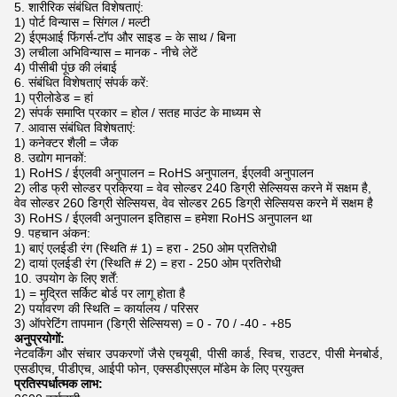
5. शारीरिक संबंधित विशेषताएं:
1) पोर्ट विन्यास = सिंगल / मल्टी
2) ईएमआई फिंगर्स-टॉप और साइड = के साथ / बिना
3) लचीला अभिविन्यास = मानक - नीचे लेटें
4) पीसीबी पूंछ की लंबाई
6. संबंधित विशेषताएं संपर्क करें:
1) प्रीलोडेड = हां
2) संपर्क समाप्ति प्रकार = होल / सतह माउंट के माध्यम से
7. आवास संबंधित विशेषताएं:
1) कनेक्टर शैली = जैक
8. उद्योग मानकों:
1) RoHS / ईएलवी अनुपालन = RoHS अनुपालन, ईएलवी अनुपालन
2) लीड फ्री सोल्डर प्रक्रिया = वेव सोल्डर 240 डिग्री सेल्सियस करने में सक्षम है,
वेव सोल्डर 260 डिग्री सेल्सियस, वेव सोल्डर 265 डिग्री सेल्सियस करने में सक्षम है
3) RoHS / ईएलवी अनुपालन इतिहास = हमेशा RoHS अनुपालन था
9. पहचान अंकन:
1) बाएं एलईडी रंग (स्थिति # 1) = हरा - 250 ओम प्रतिरोधी
2) दायां एलईडी रंग (स्थिति # 2) = हरा - 250 ओम प्रतिरोधी
10. उपयोग के लिए शर्तें:
1) = मुद्रित सर्किट बोर्ड पर लागू होता है
2) पर्यावरण की स्थिति = कार्यालय / परिसर
3) ऑपरेटिंग तापमान (डिग्री सेल्सियस) = 0 - 70 / -40 - +85
अनुप्रयोगों:
नेटवर्किंग और संचार उपकरणों जैसे एचयूबी, पीसी कार्ड, स्विच, राउटर, पीसी मेनबोर्ड,
एसडीएच, पीडीएच, आईपी फोन, एक्सडीएसएल मॉडेम के लिए प्रयुक्त
प्रतिस्पर्धात्मक लाभ: