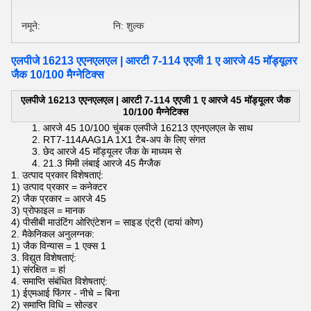
नमूने:
नि: शुल्क
एलपीजे 16213 एएनएलएल | आरटी 7-114 एएजी 1 ए आरजे 45 मॉड्यूलर
जैक 10/100 मैग्नेटिक्स
एलपीजे 16213 एएनएलएल |
आरटी 7-114 एएजी 1 ए आरजे 45 मॉड्यूलर जैक
10/100 मैग्नेटिक्स
आरजे 45 10/100 चुंबक
एलपीजे 16213 एएनएलएल के साथ
RT7-114AAG1A
1X1 टैब-अप के
लिए संगत
छेद
आरजे 45 मॉड्यूलर जैक के
माध्यम से
21.3 मिमी लंबाई
आरजे 45 मैग्जैक
1. उत्पाद प्रकार विशेषताएं:
1) उत्पाद प्रकार = कनेक्टर
2) जैक प्रकार = आरजे 45
3) प्रोफाइल = मानक
4) पीसीबी माउंटिंग ओरिएंटेशन = साइड एंट्री (दायां कोण)
2. मैकेनिकल अनुलग्नक:
1) जैक विन्यास = 1 एक्स 1
3. विद्युत विशेषताएं:
1) संरक्षित = हां
4. समाप्ति संबंधित विशेषताएं:
1) ईएमआई फिंगर - नीचे = बिना
2) समाप्ति विधि = सोल्डर