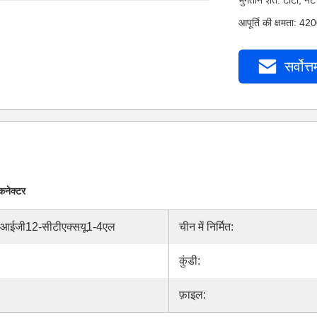
भुगतान शर्तें: टीटी,
आपूर्ति की क्षमता: 4
सर्वोत्त
कनेक्टर
आईजी12-सीटीएक्सयू1-4एल
चीन में निर्मित:
कुंडी:
फ़ाइल: