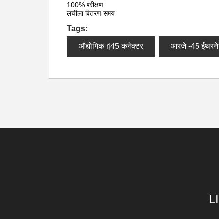
100% परीक्षण
लचीला वितरण समय
Tags:
औद्योगिक rj45 कनेक्टर
आरजे -45 ईथरने
L