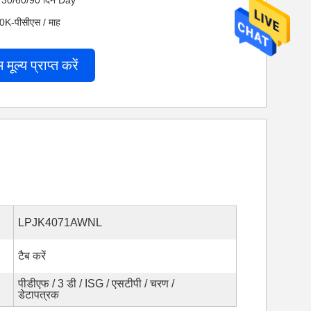
 नेट 30/60/90 दिन Day
200K-पीसीएस / माह
म मूल्य प्राप्त करें
LPJK4071AWNL
टैब करें
पीडीएफ / 3 डी / ISG / एसटीपी / चरण /
डेटापत्रक