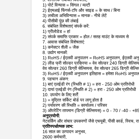
1) पोर्ट विन्यास = सिंगल / मल्टी
2) ईएमआई फिंगर्स-टॉप और साइड = के साथ / बिना
3) लचीला अभिविन्यास = मानक - नीचे लेटें
4) पीसीबी पूंछ की लंबाई
6. संबंधित विशेषताएं संपर्क करें:
1) प्रीलोडेड = हां
2) संपर्क समाप्ति प्रकार = होल / सतह माउंट के माध्यम से
7. आवास संबंधित विशेषताएं:
1) कनेक्टर शैली = जैक
8. उद्योग मानकों:
1) RoHS / ईएलवी अनुपालन = RoHS अनुपालन, ईएलवी अन
2) लीड फ्री सोल्डर प्रक्रिया = वेव सोल्डर 240 डिग्री सेल्सियस
वेव सोल्डर 260 डिग्री सेल्सियस, वेव सोल्डर 265 डिग्री सेल्सिय
3) RoHS / ईएलवी अनुपालन इतिहास = हमेशा RoHS अनुपा
9. पहचान अंकन:
1) बाएं एलईडी रंग (स्थिति # 1) = हरा - 250 ओम प्रतिरोधी
2) दायां एलईडी रंग (स्थिति # 2) = हरा - 250 ओम प्रतिरोधी
10. उपयोग के लिए शर्तें:
1) = मुद्रित सर्किट बोर्ड पर लागू होता है
2) पर्यावरण की स्थिति = कार्यालय / परिसर
3) ऑपरेटिंग तापमान (डिग्री सेल्सियस) = 0 - 70 / -40 - +8
अनुप्रयोगों:
नेटवर्किंग और संचार उपकरणों जैसे एचयूबी, पीसी कार्ड, स्विच,
प्रतिस्पर्धात्मक लाभ:
16 साल का उत्पादन अनुभव,
2600 कर्मचारी,