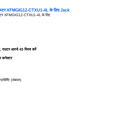
विच रूटर XFMGIG12-CTXU1-4L के लिए Jack
च राउटर XFMGIG12-CTXU1-4L के लिए
क, राउटर आरजे 45 स्विच करें
र कनेक्टर
प्रविष्टि (लंबवत)