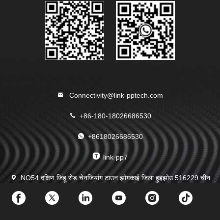
Connectivity@link-pptech.com
+86-180-18026686530
+8618026686530
link-pp7
NO54 दक्षिण जिंहू रोड चेनजियांग टाउन झोंगकाई जिला हुइझोउ 516229 चीन