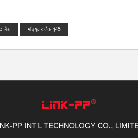
ट जैक
मॉड्यूलर जैक rj45
INK-PP INT'L TECHNOLOGY CO., LIMIT