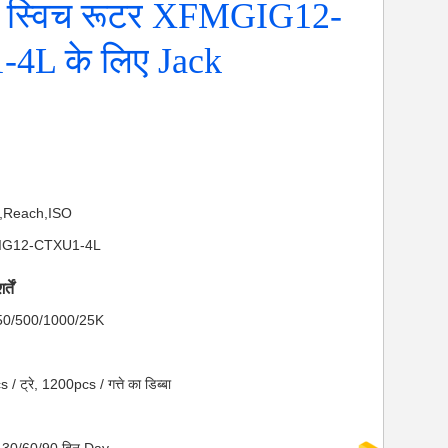
र स्विच रूटर XFMGIG12-
4L के लिए Jack
S,Reach,ISO
MGIG12-CTXU1-4L
तें
ा: 50/500/1000/25K
 / ट्रे, 1200pcs / गत्ते का डिब्बा