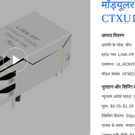
मॉड्यूल
CTXU1-
उत्पाद विवरण
उत्पत्ति के प्लेस: चीन
ब्रांड नाम: LINK-PP
प्रमाणन: UL,ROH
मॉडल संख्या: XF
भुगतान और शिपिंग शर्
न्यूनतम आदेश मात्र
मूल्य: $0.05-$1.28
पैकेजिंग विवरण: 50pcs
प्रसव के समय: भण्डार