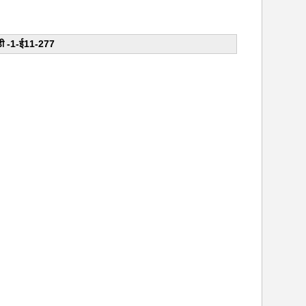
 डी -1-ई11-277