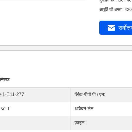
भुगतान शर्तें: टीटी,
आपूर्ति की क्षमता: 4
सर्वोत्त
नेक्टर
-1-E11-277
लिंक-पीपी पी / एन:
ase-T
आवेदन-लैन:
फ़ाइल: