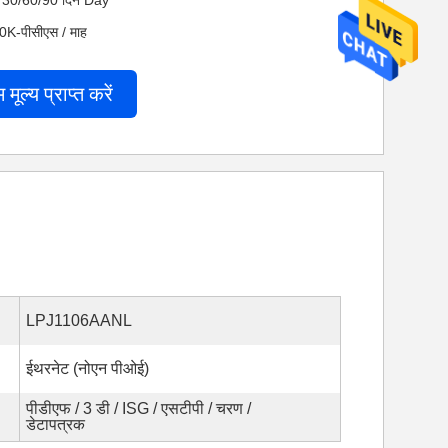
 नेट 30/60/90 दिन Day
200K-पीसीएस / माह
म मूल्य प्राप्त करें
LPJ1106AANL
ईथरनेट (नोएन पीओई)
पीडीएफ / 3 डी / ISG / एसटीपी / चरण /
डेटापत्रक