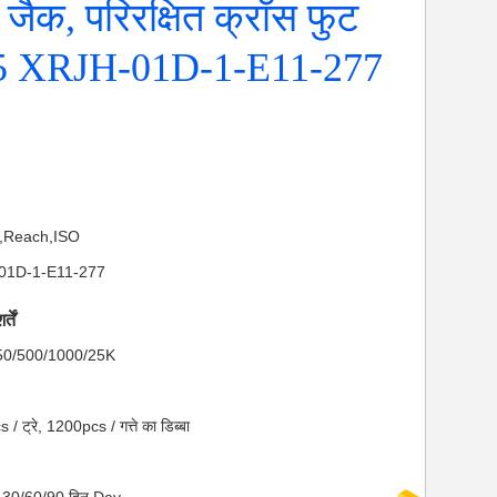
 जैक, परिरक्षित क्रॉस फुट
5 XRJH-01D-1-E11-277
S,Reach,ISO
H-01D-1-E11-277
तें
ा: 50/500/1000/25K
 / ट्रे, 1200pcs / गत्ते का डिब्बा