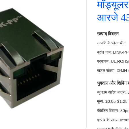
मॉड्यूलर
आरजे 4
उत्पाद विवरण
उत्पत्ति के प्लेस: चीन
ब्रांड नाम: LINK-PP
प्रमाणन: UL,ROH
मॉडल संख्या: XRJ
भुगतान और शिपिंग शर्
न्यूनतम आदेश मात्र
मूल्य: $0.05-$1.28
पैकेजिंग विवरण: 50pcs
प्रसव के समय: भण्डार