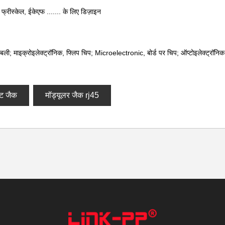
 फ्रीस्केल, ईकेएफ ....... के लिए डिज़ाइन
सेंबली; माइक्रोइलेक्ट्रॉनिक, फ्लिप चिप; Microelectronic, बोर्ड पर चिप; ऑप्टोइलेक्ट्रॉन
ट जैक
मॉड्यूलर जैक rj45