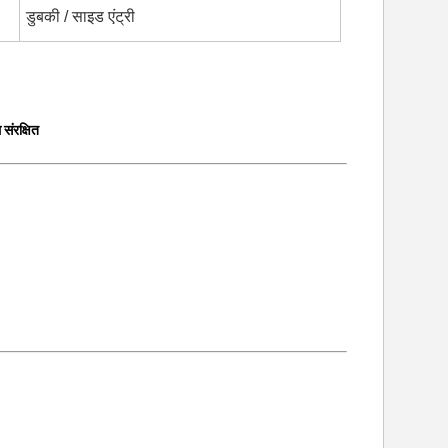
डुबकी / साइड एंट्री
ंरक्षित