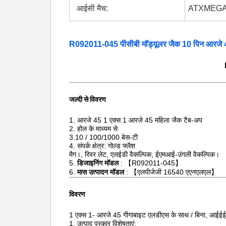
आईसी मैच:
ATXMEGA
R092011-045 पीसीबी मॉड्यूलर जैक 10 पिन आरजे 45
जल्दी से विवरण
1. आरजे 45 1 एक्स 1 आरजे 45 महिला जैक टैब-अप
2. होल के माध्यम से
3.10 / 100/1000 बेस-टी
4. संपर्क क्षेत्र: गोल्ड फ्लैश
मैग।, रिवर लेट, एलईडी वैकल्पिक, ईएमआई-उंगली वैकल्पिक।
5.
डिजाइनिंग मॉडल
: 【R092011-045】
6.
मास उत्पादन मॉडल
: 【एलपीजेजी 16540 एएनएलएल】
विवरण
1 एक्स 1- आरजे 45
गीगाबाइट
एलडीएस के
साथ / बिना, आईई
1. उत्पाद प्रकार विशेषताएं: