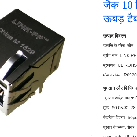
जैक 10
ऊबड़ टैब
उत्पाद विवरण
उत्पत्ति के प्लेस: चीन
ब्रांड नाम: LINK-PP
प्रमाणन: UL,ROH
मॉडल संख्या: R092
भुगतान और शिपिंग शर्
न्यूनतम आदेश मात्र
मूल्य: $0.05-$1.28
पैकेजिंग विवरण: 50pcs
प्रसव के समय: शेयर