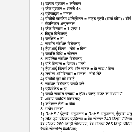
1) उत्पाद प्रकार = कनेक्टर
2) जैक प्रकार = आरजे 45
3) प्रोफाइल = मानक
4) पीसीबी माउंटिंग ओरिएंटेशन = साइड एंट्री (दायां कोण) / शीर्ष 
2. मैकेनिकल अनुलग्नक:
1) जैक विन्यास = 1 एक्स 1
3. विद्युत विशेषताएं:
1) संरक्षित = हां
4. समाप्ति संबंधित विशेषताएं:
1) ईएमआई फिंगर - नीचे = बिना
2) समाप्ति विधि = सोल्डर
5. शारीरिक संबंधित विशेषताएं:
1) पोर्ट विन्यास = सिंगल / मल्टी
2) ईएमआई फिंगर्स-टॉप और साइड = के साथ / बिना
3) लचीला अभिविन्यास = मानक - नीचे लेटें
4) पीसीबी पूंछ की लंबाई
6. संबंधित विशेषताएं संपर्क करें:
1) प्रीलोडेड = हां
2) संपर्क समाप्ति प्रकार = होल / सतह माउंट के माध्यम से
7. आवास संबंधित विशेषताएं:
1) कनेक्टर शैली = जैक
8. उद्योग मानकों:
1) RoHS / ईएलवी अनुपालन = RoHS अनुपालन, ईएलवी अन
2) लीड फ्री सोल्डर प्रक्रिया = वेव सोल्डर 240 डिग्री सेल्सियस
वेव सोल्डर 260 डिग्री सेल्सियस, वेव सोल्डर 265 डिग्री सेल्सिय
रेफ्लो-सोल्डरिंग वैकल्पिक;