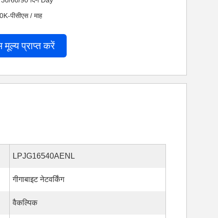
 नेट 30/60/90 दिन Day
200K-पीसीएस / माह
म मूल्य प्राप्त करें
LPJG16540AENL
गीगाबाइट नेटवर्किंग
वैकल्पिक