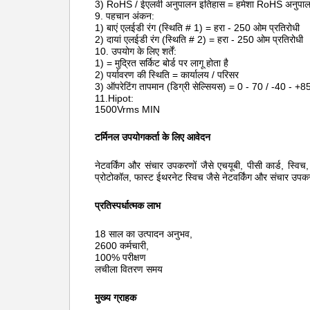
3) RoHS / ईएलवी अनुपालन इतिहास = हमेशा RoHS अनुपा
9. पहचान अंकन:
1) बाएं एलईडी रंग (स्थिति # 1) = हरा - 250 ओम प्रतिरोधी
2) दायां एलईडी रंग (स्थिति # 2) = हरा - 250 ओम प्रतिरोधी
10. उपयोग के लिए शर्तें:
1) = मुद्रित सर्किट बोर्ड पर लागू होता है
2) पर्यावरण की स्थिति = कार्यालय / परिसर
3) ऑपरेटिंग तापमान (डिग्री सेल्सियस) = 0 - 70 / -40 - +8
11.Hipot:
1500Vrms MIN
टर्मिनल उपयोगकर्ता के लिए आवेदन
नेटवर्किंग और संचार उपकरणों जैसे एचयूबी, पीसी कार्ड, स्व
प्रोटोकॉल, फास्ट ईथरनेट स्विच
जैसे नेटवर्किंग और संचार उपकर
प्रतिस्पर्धात्मक लाभ
18 साल का उत्पादन अनुभव,
2600 कर्मचारी,
100% परीक्षण
लचीला वितरण समय
मुख्य ग्राहक