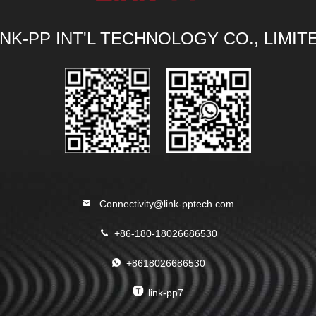
INK-PP INT'L TECHNOLOGY CO., LIMIT
Connectivity@link-pptech.com
+86-180-18026686530
+8618026686530
link-pp7