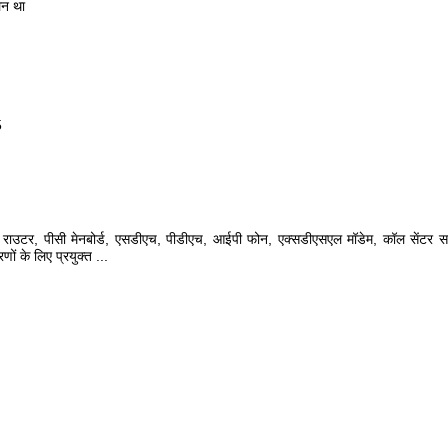
लन था
5
िच, राउटर, पीसी मेनबोर्ड, एसडीएच, पीडीएच, आईपी फोन, एक्सडीएसएल मॉडेम,
कॉल सेंटर सम
णों के लिए प्रयुक्त
...