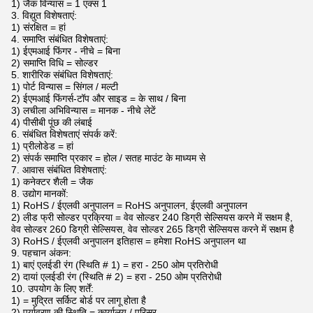
1) जैक विन्यास = 1 एक्स 1
3. विद्युत विशेषताएं:
1) संरक्षित = हां
4. समाप्ति संबंधित विशेषताएं:
1) ईएमआई फिंगर - नीचे = बिना
2) समाप्ति विधि = सोल्डर
5. शारीरिक संबंधित विशेषताएं:
1) पोर्ट विन्यास = सिंगल / मल्टी
2) ईएमआई फिंगर्स-टॉप और साइड = के साथ / बिना
3) लचीला अभिविन्यास = मानक - नीचे लेटें
4) पीसीबी पूंछ की लंबाई
6. संबंधित विशेषताएं संपर्क करें:
1) प्रीलोडेड = हां
2) संपर्क समाप्ति प्रकार = होल / सतह माउंट के माध्यम से
7. आवास संबंधित विशेषताएं:
1) कनेक्टर शैली = जैक
8. उद्योग मानकों:
1) RoHS / ईएलवी अनुपालन = RoHS अनुपालन, ईएलवी अनुपालन
2) लीड फ्री सोल्डर प्रक्रिया = वेव सोल्डर 240 डिग्री सेल्सियस करने में सक्षम है,
वेव सोल्डर 260 डिग्री सेल्सियस, वेव सोल्डर 265 डिग्री सेल्सियस करने में सक्षम है
3) RoHS / ईएलवी अनुपालन इतिहास = हमेशा RoHS अनुपालन था
9. पहचान अंकन:
1) बाएं एलईडी रंग (स्थिति # 1) = हरा - 250 ओम प्रतिरोधी
2) दायां एलईडी रंग (स्थिति # 2) = हरा - 250 ओम प्रतिरोधी
10. उपयोग के लिए शर्तें:
1) = मुद्रित सर्किट बोर्ड पर लागू होता है
2) पर्यावरण की स्थिति = कार्यालय / परिसर