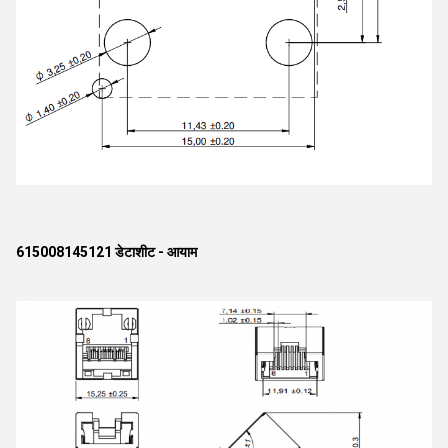
615008145121 डेटाशीट - आयाम