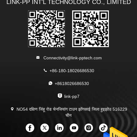
LINK-PP INT'L TECHNOLOGY CO., LIMITED
Connectivity@link-pptech.com
+86-180-18026686530
+8618026686530
link-pp7
NO54 दक्षिण जिंहू रोड चेनजियांग टाउन झोंगकाई जिला हुइझोउ 516229
चीन