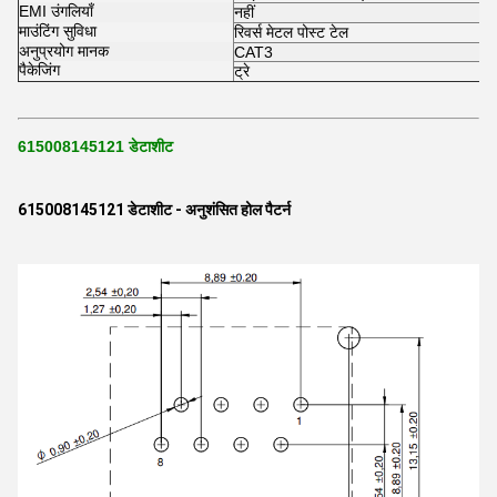
EMI उंगलियाँ
नहीं
माउंटिंग सुविधा
रिवर्स मेटल पोस्ट टेल
अनुप्रयोग मानक
CAT3
पैकेजिंग
ट्रे
615008145121 डेटाशीट
615008145121 डेटाशीट - अनुशंसित होल पैटर्न