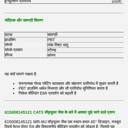
इन्सुलेशन प्रतिरोध
≥500
यांत्रिक और सामग्री विवरण
घटक
सामग्री
हाउसिंग
PBT
संपर्क
तांबा मिश्र धातु
संपर्क प्रकार
स्टैम्प्ड
शील्ड
कांस्य
यह क्यों मायने रखता है:
चयनात्मक गोल्ड प्लेटिंग चालकता और संक्षारण प्रतिरोध में सुधार करती है
PBT हाउसिंग थर्मल स्थिरता और लौ प्रतिरोध सुनिश्चित करता है
निकेल शील्डिंग EMI प्रदर्शन को बढ़ाती है
615008145121 CAT3 मॉड्यूलर जैक के बारे में अक्सर पूछे जाने वाले प्रश्न
615008145121 WR-MJ मॉड्यूलर जैक एक स्थान-बचत 45° डिज़ाइन, मजबूत
रिवर्स मेटल पोस्ट टेल और विश्वसनीय शील्डिंग प्रदर्शन को जोड़ता है, जिससे यह