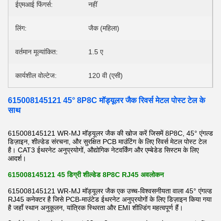
ईएमआई फिंगर्स:
नहीं
लिंग:
जैक (महिला)
वर्तमान मूल्यांकित:
1.5 ए
कार्यशील वोल्टेज:
120 वी (एसी)
615008145121 45° 8P8C मॉड्यूलर जैक रिवर्स मेटल पोस्ट टेल के
साथ
615008145121 WR-MJ मॉड्यूलर जैक की खोज करें जिसमें 8P8C, 45° एंगल्ड
डिज़ाइन, शील्डेड संरचना, और सुरक्षित PCB माउंटिंग के लिए रिवर्स मेटल पोस्ट टेल
है। CAT3 ईथरनेट अनुप्रयोगों, औद्योगिक नेटवर्किंग और एम्बेडेड सिस्टम के लिए
आदर्श।
615008145121 45 डिग्री शील्डेड 8P8C RJ45 अवलोकन
615008145121 WR-MJ मॉड्यूलर जैक एक उच्च-विश्वसनीयता वाला 45° एंगल्ड
RJ45 कनेक्टर है जिसे PCB-माउंटेड ईथरनेट अनुप्रयोगों के लिए डिज़ाइन किया गया
है जहाँ स्थान अनुकूलन, यांत्रिक स्थिरता और EMI शील्डिंग महत्वपूर्ण हैं।