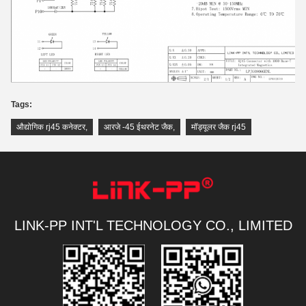
Tags:
औद्योगिक rj45 कनेक्टर
,
आरजे -45 ईथरनेट जैक
,
मॉड्यूलर जैक rj45
LINK-PP INT'L TECHNOLOGY CO., LIMITED