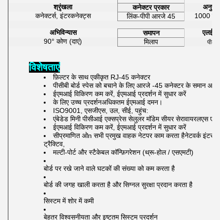
श्रृंखला
अनुप्र
कनेक्टर प्रकार
कनेक्टर्स, इंटरकनेक्ट्स
1000 एमब
लिंक-पीपी आरजे 45
अभिविन्यास
एलईडी 
समापन
90° कोण (दाएं)
मिलाप
पीले ह
विशेषताएं
फ़िल्टर के साथ एकीकृत RJ-45 कनेक्टर
पीसीबी बोर्ड स्पेस को बचाने के लिए आरजे -45 कनेक्टर के समान आक
ईएमआई विकिरण कम करें, ईएमआई प्रदर्शन में सुधार करें
के लिए उच्च प्रदर्शन
अधिकतम ईएमआई दमन।
ISO9001, एसजीएस, उल, सीई, पहुंच:
एंबेडेड मिनी पीसीआई एक्सप्रेस सेलुलर मॉडेम सीयर से
रावायरल
एस एस
ईएमआई विकिरण कम करें, ईएमआई प्रदर्शन में सुधार करें
सी
प्रमाणित ओ
n सभी प्रमुख वाहक नेट
पर काम करता है
नेटवर्क इंटरफ
ट्रैक्टिव,
मल्टी-पोर्ट और स्टैकेबल कॉन्फ़िगरेशन (थ्रू-होल / एसएमटी)
बोर्ड पर रखे जाने वाले घटकों की संख्या को कम करता है
बोर्ड की जगह खाली करता है और सिग्नल सुरक्षा प्रदान करता है
सिस्टम में शोर में कमी
बेहतर विश्वसनीयता और इष्टतम सिस्टम प्रदर्शन