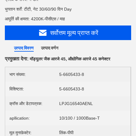
भुगतान शर्तें: टीटी, नेट 30/60/90 दिन Day
आपूर्ति की क्षमता: 4200K-पीसीएस / माह
सर्वोत्तम मूल्य प्राप्त करें
उत्पाद विवरण
उत्पाद वर्णन
प्रमुखता देना:
,
मॉड्यूलर जैक आरजे 45
औद्योगिक आरजे 45 कनेक्टर
भाग संख्या:
5-6605433-8
विशिष्टता:
5-6605433-8
क्रॉस और डेटापत्रक:
LPJG16540AENL
apllication:
10/100 / 1000Base-T
मूल मुनाफ़ेक्टेर:
लिंक-पीपी