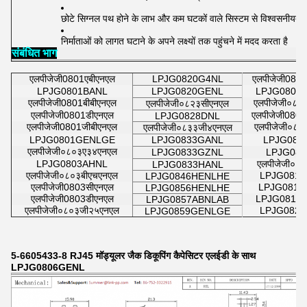
छोटे सिग्नल पथ होने के लाभ और कम घटकों वाले सिस्टम से विश्वसनीयता
निर्माताओं को लागत घटाने के अपने लक्ष्यों तक पहुंचने में मदद करता है
संबंधित भाग
एलपीजेजी0801एबीएनएल
LPJG0820G4NL
एलपीजेजी080
LPJG0801BANL
LPJG0820GENL
LPJG0806
एलपीजेजी0801बीबीएनएल
एलपीजेजी०८०
एलपीजेजी०८२३सीएनएल
एलपीजेजी0801डीएनएल
एलपीजेजी080
LPJG0828DNL
एलपीजेजी0801जीबीएनएल
एलपीजेजी०८१
एलपीजेजी०८३३जी४एनएल
LPJG0801GENLGE
LPJG0833GANL
LPJG081
एलपीजेजी०८०३ए३४एनएल
LPJG0833GZNL
LPJG081
LPJG0803AHNL
एलपीजेजी०८
LPJG0833HANL
एलपीजेजी०८०३बीएचएनएल
LPJG0813
LPJG0846HENLHE
एलपीजेजी0803सीएनएल
LPJG081
LPJG0856HENLHE
एलपीजेजी0803डीएनएल
LPJG0813
LPJG0857ABNLAB
एलपीजेजी०८०३जी२५एनएल
LPJG0820
LPJG0859GENLGE
5-6605433-8 RJ45 मॉड्यूलर जैक डिकूपिंग कैपेसिटर एलईडी के साथ
LPJG0806GENL