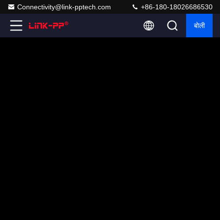
Connectivity@link-pptech.com
+86-180-18026686530
बोली