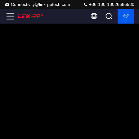
Connectivity@link-pptech.com
+86-180-18026686530
बोली