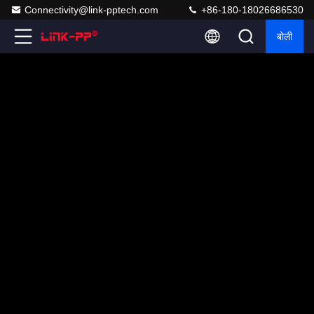
Connectivity@link-pptech.com
+86-180-18026686530
बोली