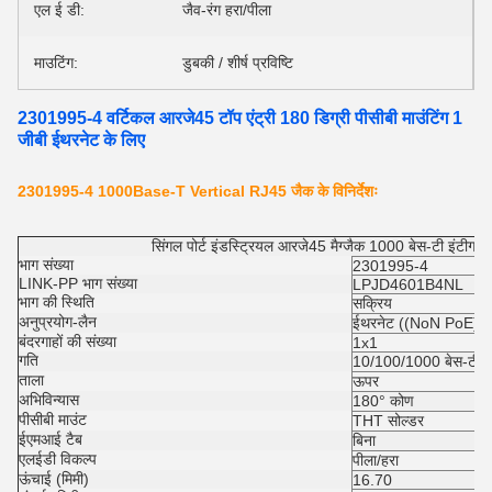
एल ई डी:
जैव-रंग हरा/पीला
माउटिंग:
डुबकी / शीर्ष प्रविष्टि
2301995-4 वर्टिकल आरजे45 टॉप एंट्री 180 डिग्री पीसीबी माउंटिंग 1
जीबी ईथरनेट के लिए
2301995-4 1000Base-T Vertical RJ45 जैक के विनिर्देशः
सिंगल पोर्ट इंडस्ट्रियल आरजे45 मैग्जैक 1000 बेस-टी इंटीग्रेटे
भाग संख्या
2301995-4
LINK-PP भाग संख्या
LPJD4601B4NL
भाग की स्थिति
सक्रिय
अनुप्रयोग-लैन
ईथरनेट ((NoN PoE)
बंदरगाहों की संख्या
1x1
गति
10/100/1000 बेस-टी
ताला
ऊपर
अभिविन्यास
180° कोण
पीसीबी माउंट
THT सोल्डर
ईएमआई टैब
बिना
एलईडी विकल्प
पीला/हरा
ऊंचाई (मिमी)
16.70