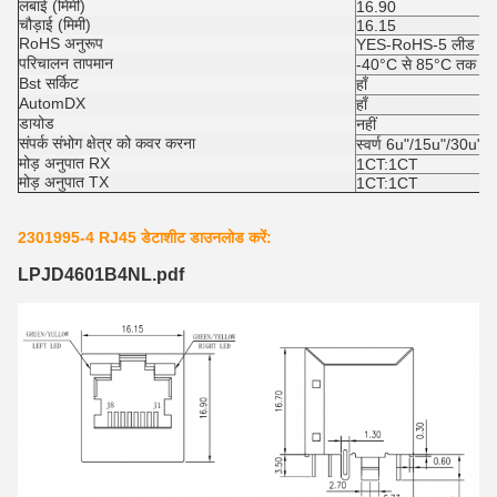
लंबाई (मिमी)
16.90
चौड़ाई (मिमी)
16.15
RoHS अनुरूप
YES-RoHS-5 लीड में सो
परिचालन तापमान
-40°C से 85°C तक
Bst सर्किट
हाँ
AutomDX
हाँ
डायोड
नहीं
संपर्क संभोग क्षेत्र को कवर करना
स्वर्ण 6u"/15u"/30u"
मोड़ अनुपात RX
1CT:1CT
मोड़ अनुपात TX
1CT:1CT
2301995-4 RJ45 डेटाशीट डाउनलोड करें:
LPJD4601B4NL.pdf