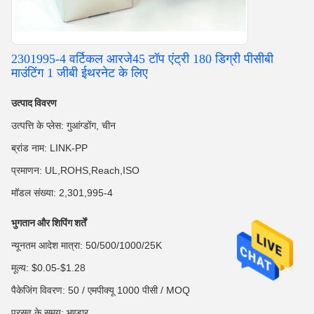
2301995-4 वर्टिकल आरजे45 टॉप एंट्री 180 डिग्री पीसीबी
माउंटिंग 1 जीबी ईथरनेट के लिए
उत्पाद विवरण
उत्पत्ति के प्लेस: गुआंग्डोंग, चीन
ब्रांड नाम: LINK-PP
प्रमाणन: UL,ROHS,Reach,ISO
मॉडल संख्या: 2,301,995-4
भुगतान और शिपिंग शर्तें
न्यूनतम आदेश मात्रा: 50/500/1000/25K
मूल्य: $0.05-$1.28
पैकेजिंग विवरण: 50 / एमपीक्यू 1000 पीसी / MOQ
प्रसव के समय: भण्डार