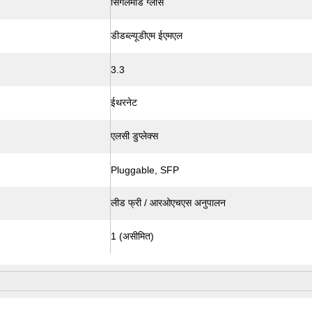
सिंगलेमोड ग्लास
डीडब्ल्यूडीएम ईएमएल
3.3
ईथरनेट
एलसी डुप्लेक्स
Pluggable, SFP
लीड फ्री / आरओएचएस अनुपालन
1 (असीमित)