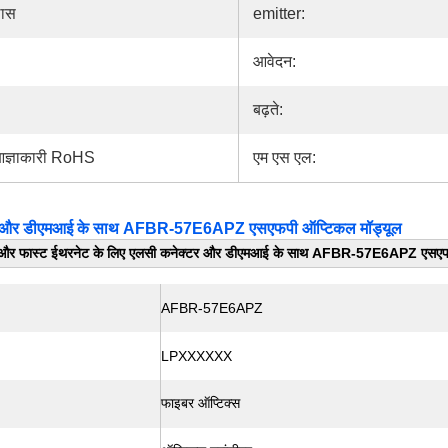
लास
emitter:
आवेदन:
बढ़ते:
 आज्ञाकारी RoHS
एम एस एल:
टर और डीएमआई के साथ AFBR-57E6APZ एसएफपी ऑप्टिकल मॉड्यूल
र फास्ट ईथरनेट के लिए एलसी कनेक्टर और डीएमआई के साथ AFBR-57E6APZ एसएफप
AFBR-57E6APZ
LPXXXXXX
फाइबर ऑप्टिक्स