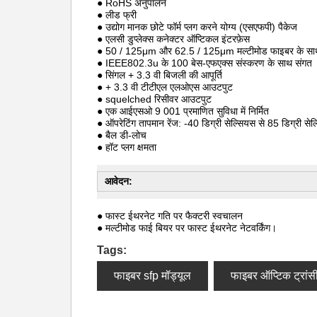
● RoHS अनुपालन
● लीड फ्री
● उद्योग मानक छोटे फॉर्म प्लग करने योग्य (एसएफपी) पैकेज
● एलसी डुप्लेक्स कनेक्टर ऑप्टिकल इंटरफ़ेस
● 50 / 125μm और 62.5 / 125μm मल्टीमोड फाइबर के साथ
● IEEE802.3u के 100 बेस-एफएक्स संस्करण के साथ संगत
● सिंगल + 3.3 वी बिजली की आपूर्ति
● + 3.3 वी टीटीएल एलओएस आउटपुट
● squelched रिसीवर आउटपुट
● एक आईएसओ 9 001 प्रमाणित सुविधा में निर्मित
● ऑपरेटिंग तापमान रेंज: -40 डिग्री सेल्सियस से 85 डिग्री से
● बैल डी-लोच
● हॉट प्लग क्षमता
आवेदन:
● फास्ट ईथरनेट गति पर फैक्टरी स्वचालन
● मल्टीमोड फाई बियर पर फास्ट ईथरनेट नेटवर्किंग।
Tags:
फाइबर sfp मॉड्यूल
फाइबर ऑप्टिक ट्रांस