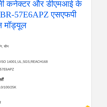
ी कनेक्टर और डीएमआई के
FBR-57E6APZ एसएफपी
 मॉड्यूल
डोंग, चीन
01,ISO 14001,UL,SGS,REACH168
R-57E6APZ
तें
: 10/100/25K
े