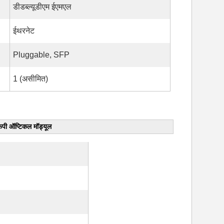
डीडब्ल्यूडीएम ईएमएल
ईथरनेट
Pluggable, SFP
1 (असीमित)
ी ऑप्टिकल मॉड्यूल