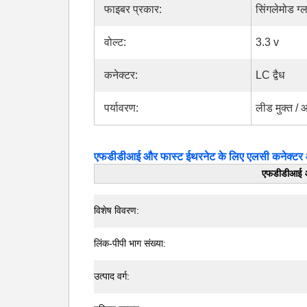
फाइबर प्रकार:
सिंगलेमोड ग्
वोल्ट:
3.3 v
कनेक्टर:
LC द्वैध
पर्यावरण:
लीड मुक्त /
एफडीडीआई और फास्ट ईथरनेट के लिए एलसी कनेक्
एफडीडीआई औ
विशेष विवरण:
लिंक-पीपी भाग संख्या:
उत्पाद वर्ग: