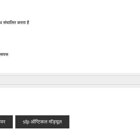
 संचालित करता है
ल्सियस
ीवर
sfp ऑप्टिकल मॉड्यूल