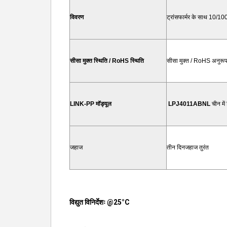
विवरण
ट्रांसफार्मर के साथ 10/1
सीसा मुक्त स्थिति / RoHS स्थिति
सीसा मुक्त / RoHS अनुरू
LINK-PP मॉड्यूल
LPJ4011ABNL
चीन में 
जहाज
तीन दिन
जहाज तुरंत
विद्युत विनिर्देशः @25°C