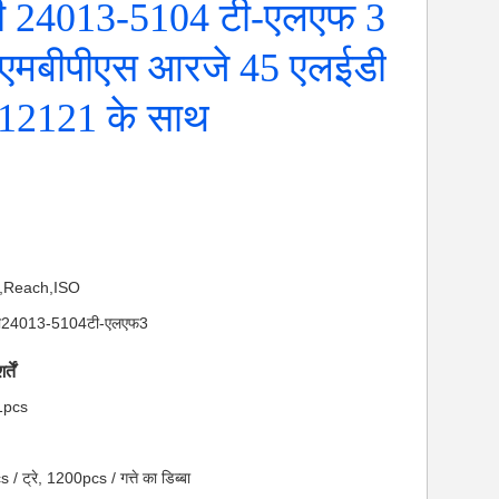
 24013-5104 टी-एलएफ 3
एमबीपीएस आरजे 45 एलईडी
12121 के साथ
S,Reach,ISO
ईसी24013-5104टी-एलएफ3
तें
 1pcs
 / ट्रे, 1200pcs / गत्ते का डिब्बा