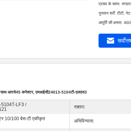
प्रसव के समय: भण्डार
भुगतान शर्तें: टीटी,
आपूर्ति की क्षमता: 4
सर्वोत्त
,
के साथ आरजे45 कनेक्टर
एमआईसी24013-5104टी-एलएफ3
5104T-LF3 /
रफ़्तार:
121
टर 10/100 बेस-टी एकीकृत
अभिविन्यास:
थ