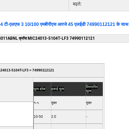
बढ़ते:
04 टी-एलएफ 3 10/100 एमबीपीएस आरजे 45 एलईडी 74990112121 के साथ
क LPJ4011ABNL क्रॉस MIC24013-5104T-LF3 74990112121
IC24013-5104T-LF3 = 74990112121
विस्तारित
मूल्य ब्रेक
इकाई मूल्य
3
मूल्य
१-५
मुक्त
मुक्त
10-
50
2.0
-