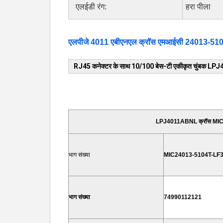
एलईडी रंग:
हरा पीला
एलपीजे 4011 एबीएनएल क्रॉस एमआईसी 24013-51
RJ45 कनेक्टर के साथ 10/100 बेस-टी एकीकृत चुंब
LPJ4011ABNL
क्रॉस M
भाग संख्या
MIC24013-5104T-LF
भाग संख्या
74990112121