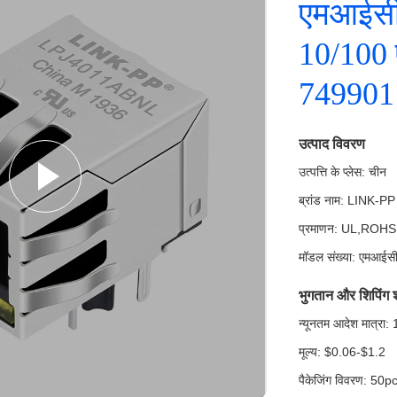
एमआईसी
10/100 
749901
उत्पाद विवरण
उत्पत्ति के प्लेस: चीन
ब्रांड नाम: LINK-PP
प्रमाणन: UL,ROH
मॉडल संख्या: एमआ
भुगतान और शिपिंग शर्
न्यूनतम आदेश मात्रा:
मूल्य: $0.06-$1.2
पैकेजिंग विवरण: 50pcs