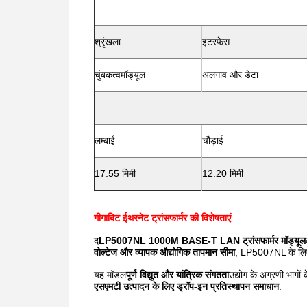
श्रृंखला
इंटरफेस
चुंबकत्व
मॉड्यूल
अलगाव और डेटा
लम्बाई
चौड़ाई
17.55 मिमी
12.20 मिमी
गीगाबिट ईथरनेट ट्रांसफार्मर की विशेषताएं
द
LP5007NL 1000M BASE-T LAN ट्रांसफार्मर मॉड्यूल
वोल्टेज और व्यापक औद्योगिक तापमान सीमा
, LP5007NL के लिए
यह मॉडल
पूर्ण विद्युत और यांत्रिक संगतता
उद्योग के अग्रणी भागों 
एसएमटी उत्पादन के लिए ड्रॉप-इन प्रतिस्थापन समाधान
.