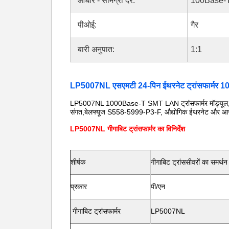
आधार - सामग्री दर:
100Base-
पीओई:
गैर
बारी अनुपात:
1:1
LP5007NL एसएमटी 24-पिन ईथरनेट ट्रांसफार्मर 1
LP5007NL 1000Base-T SMT LAN ट्रांसफार्मर मॉड्यूल, 
संगत,बेलफ्यूज S558-5999-P3-F, औद्योगिक ईथरनेट और आरजे
LP5007NL गीगाबिट ट्रांसफार्मर का विनिर्देश
शीर्षक
गीगाबिट ट्रांससीवरों का समर्थ
प्रकार
पी/एन
गीगाबिट ट्रांसफार्मर
LP5007NL