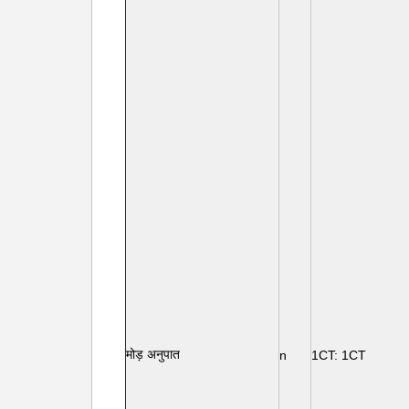
मोड़ अनुपात
n
1CT: 1CT