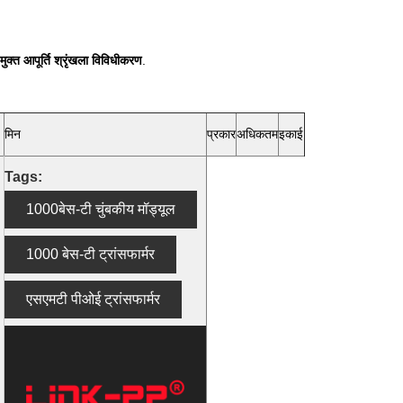
मुक्त आपूर्ति श्रृंखला विविधीकरण
.
मिन
प्रकार
अधिकतम
इकाई
Tags:
1000बेस-टी चुंबकीय मॉड्यूल
1000 बेस-टी ट्रांसफार्मर
एसएमटी पीओई ट्रांसफार्मर