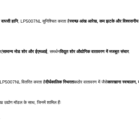
 वापसी हानि
, LP5007NL सुनिश्चित करता है
स्वच्छ आंख आरेख, कम झटके और विश्वसनी
एं
सामान्य मोड शोर और ईएमआई
, समर्थन
विद्युत शोर औद्योगिक वातावरण में मजबूत संचार
.
 LP5007NL वितरित करता है
दीर्घकालिक स्थिरता
कठोर वातावरण में जैसे
कारखाना स्वचालन, ब
ुख उद्योग मॉडल के साथ, जिनमें शामिल हैंः
3