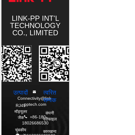
LINK-PP INT'L
TECHNOLOGY
CO., LIMITED
उत्पादों
त्वरित
Connectivity@link-
सम्पक
pptech.com
RJ45
मॉड्यूलर
कंपनी
+86-180-
जैक
प्रोफाइल
18026686530
चुंबकीय
कारखाना