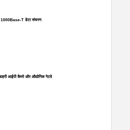
य 1000Base-T डेटा संचरण
.
ाहरी आईपी कैमरे और औद्योगिक गेटवे
.