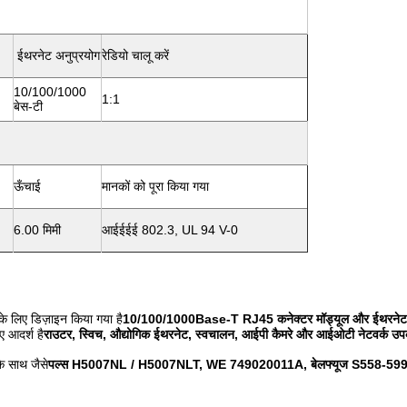
ईथरनेट अनुप्रयोग
रेडियो चालू करें
10/100/1000
1:1
बेस-टी
ऊँचाई
मानकों को पूरा किया गया
6.00 मिमी
आईईईई 802.3, UL 94 V-0
के लिए डिज़ाइन किया गया है
10/100/1000Base-T RJ45 कनेक्टर मॉड्यूल और ईथरनेट 
 आदर्श है
राउटर, स्विच, औद्योगिक ईथरनेट, स्वचालन, आईपी कैमरे और आईओटी नेटवर्क उ
के साथ जैसे
पल्स H5007NL / H5007NLT, WE 749020011A, बेलफ्यूज S558-59