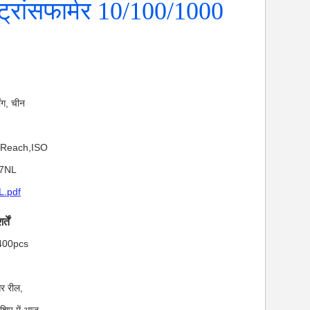
ट्रांसफार्मर 10/100/1000
डोंग, चीन
,Reach,ISO
07NL
.pdf
तें
: 400pcs
और रील,