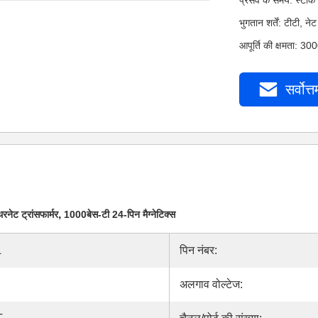
प्रसव के समय: स्टॉक
भुगतान शर्तें: टीटी,
आपूर्ति की क्षमता: 3
सर्वोत्त
,
रनेट ट्रांसफार्मर
1000बेस-टी 24-पिन मैग्नेटिक्स
L
पिन नंबर:
अलगाव वोल्टेज: