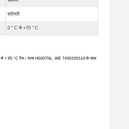
अकेला
श्रीमती
0 ° C से +70 ° C
 °C से + 85 °C रेंज। पल्स H5007NL, WE 749020011A के साथ