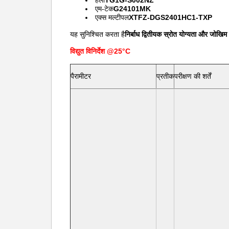
हेलो
TG1G-S002NZ
एम-टेक
G24101MK
एक्स मल्टीपल
XTFZ-DGS2401HC1-TXP
यह सुनिश्चित करता है
निर्बाध द्वितीयक स्रोत योग्यता और जोखिम 
विद्युत विनिर्देश @25°C
पैरामीटर
प्रतीक
परीक्षण की शर्तें