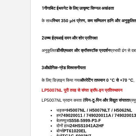
1गीगाबिट ईथरनेट के लिए उत्कृष्ट सिग्नल अखंडता
के साथ
स्थिर 350 μH प्रेरण, कम सम्मिलन हानि और अनुकूलित
2उच्च ईएमआई दमन और शोर प्रतिरक्षा
अनुकूलित
डीसीएमआर और क्रॉसस्टॉक प्रदर्शन
प्रभावी ढंग से दबा
3औद्योगिक-ग्रेड विश्वसनीयता
के लिए डिज़ाइन किया गया
ऑपरेटिंग तापमान 0 °C से +70 °C
,
LP5007NL पूरी तरह से संगत ड्रॉप-इन प्रतिस्थापन
LP5007NL प्रदान करता है
पिन-टू-पिन और विद्युत संगतता
प्रम
धड़कन
H5007NL / H5007NLT / H5062NL
हम
749020011 / 749020011A / 74902001
बेलफ्यूज
S558-5999-P3-F
दोनों हाथ
24HSS1041A2HF
बोर्न्स
PT61020EL