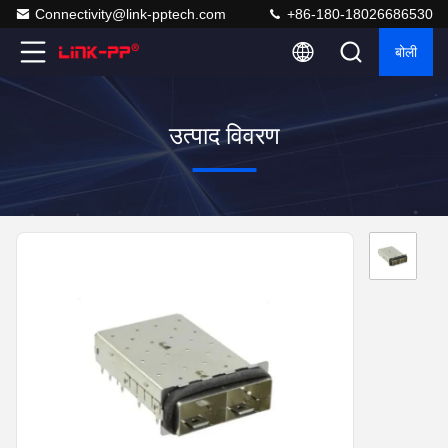
Connectivity@link-pptech.com
+86-180-18026686530
बोली
उत्पाद विवरण