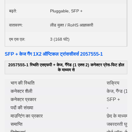
बढ़ते:
Pluggable, SFP +
वातावरण:
लीड मुक्त / RoHS आज्ञाकारी
एम एस एल:
3 (168 घंटे)
SFP + केज गैंग 1X2 ऑप्टिकल ट्रांससीवर्स 2057555-1
2057555-1 स्थिति एसएफपी + केज, गैंगेड (1 एक्स 2) कनेक्टर प्रेस-फिट होल
के माध्यम से
भाग की स्थिति
सक्रिय
कनेक्टर शैली
केज, गैंग्ड (1 x
कनेक्टर प्रकार
SFP +
पदों की संख्या
-
माउन्टिंग का प्रकार
छेद के माध्यम 
समाप्ति
जबरदस्ती घुसा