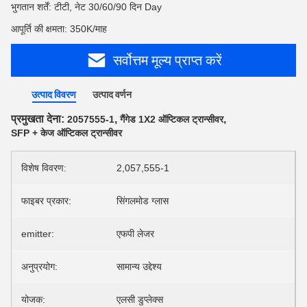
भुगतान शर्तें: टीटी, नेट 30/60/90 दिन Day
आपूर्ति की क्षमता: 350K/माह
सर्वोत्तम मूल्य प्राप्त करें
उत्पाद विवरण
उत्पाद वर्णन
प्रमुखता देना:
,
,
2057555-1
गैंगेड 1X2 ऑप्टिकल ट्रान्सीवर
SFP + केज ऑप्टिकल ट्रान्सीवर
विशेष विवरण:
2,057,555-1
फाइबर प्रकार:
सिंगलमोड ग्लास
emitter:
एफपी लेजर
अनुप्रयोग:
सामान्य उद्देश्य
योजक:
एलसी डुप्लेक्स