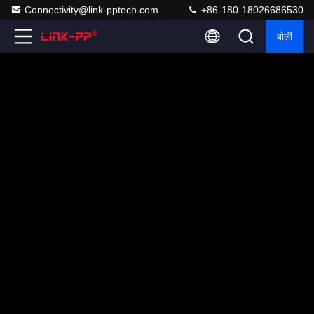
Connectivity@link-pptech.com
+86-180-18026686530
बोली