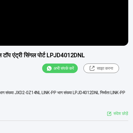
ल टॉप एंट्री सिंगल पोर्ट LPJD4012DNL
अभी संपर्क करें
साझा करना
भाग संख्या JXD2-0Z14NL LINK-PP भाग संख्या LPJD4012DNL निर्माता LINK-PP
संदेश छोड़ें