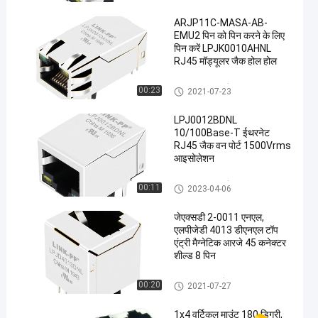
ARJP11C-MASA-AB-
EMU2 पिन को पिन करने के लिए
पिन करें LPJK0010AHNL
RJ45 मॉड्यूलर जैक होल होल
RJ45 मॉड्यूलर जैक
00:23
2021-07-23
LPJ0012BDNL
10/100Base-T ईथरनेट
RJ45 जैक वन पोर्ट 1500Vrms
आइसोलेशन
RJ45 मॉड्यूलर जैक
00:11
2023-04-06
जेएक्सडी 2-0011 एनएल,
एलपीजेडी 4013 डीएनएल टॉप
एंट्री मैग्नेटिक आरजे 45 कनेक्टर
शील्ड 8 पिन
अनुलंब RJ45 जैक
00:20
2021-07-27
1x4 वर्टिकल माउंट 180 डिग्री,