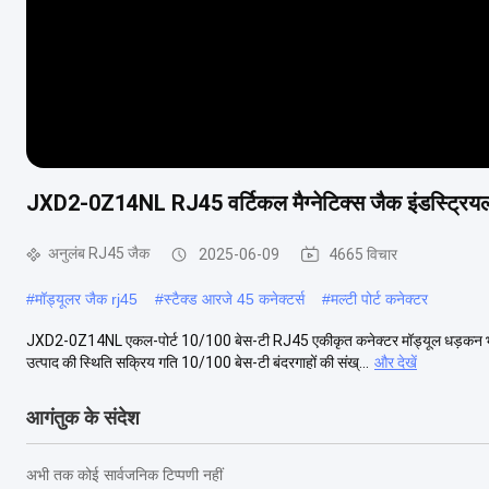
JXD2-0Z14NL RJ45 वर्टिकल मैग्नेटिक्स जैक इंडस्ट्रिय
अनुलंब RJ45 जैक
2025-06-09
4665 विचार
#
मॉड्यूलर जैक rj45
#
स्टैक्ड आरजे 45 कनेक्टर्स
#
मल्टी पोर्ट कनेक्टर
JXD2-0Z14NL एकल-पोर्ट 10/100 बेस-टी RJ45 एकीकृत कनेक्टर मॉड्यूल धड़कन 
उत्पाद की स्थिति सक्रिय गति 10/100 बेस-टी बंदरगाहों की संख्...
और देखें
आगंतुक के संदेश
अभी तक कोई सार्वजनिक टिप्पणी नहीं