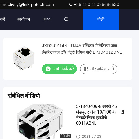
nnectivity@link-pptech.com
+86-180-18026686530
करें
आयोजन
बोली
Hindi
JXD2-0Z14NL RJ45 वर्टिकल मैग्नेटिक्स जैक
इंडस्ट्रियल टॉप एंट्री सिंगल पोर्ट LPJD4012DNL
अभी संपर्क करें
और अधिक जानें
संबंधित वीडियो
5-1840406-8 आरजे 45
मॉड्यूलर जैक 10/100 बेस - टी
नेटवर्क स्विच एलपीजे
0011ABNL
RJ45 मॉड्यूलर जैक
00:49
2021-07-23