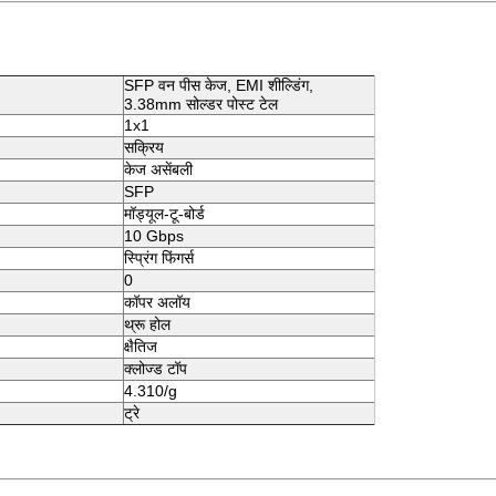
SFP वन पीस केज, EMI शील्डिंग,
3.38mm सोल्डर पोस्ट टेल
1x1
सक्रिय
केज असेंबली
SFP
मॉड्यूल-टू-बोर्ड
10 Gbps
स्प्रिंग फिंगर्स
0
कॉपर अलॉय
थ्रू होल
क्षैतिज
क्लोज्ड टॉप
4.310/g
ट्रे