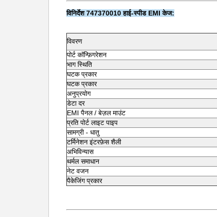
विनिर्देश 747370010 हाई-स्पीड EMI केज:
विवरण
पोर्ट कॉन्फ़िगरेशन
भाग स्थिति
घटक प्रकार
घटक प्रकार
अनुप्रयोग
डेटा दर
EMI पैनल / बेज़ल माउंट
प्रति पोर्ट लाइट पाइप
सामग्री - धातु
टर्मिनेशन इंटरफ़ेस शैली
अभिविन्यास
थर्मल समाधान
नेट वजन
पैकेजिंग प्रकार