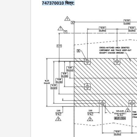
747370010 चित्र: