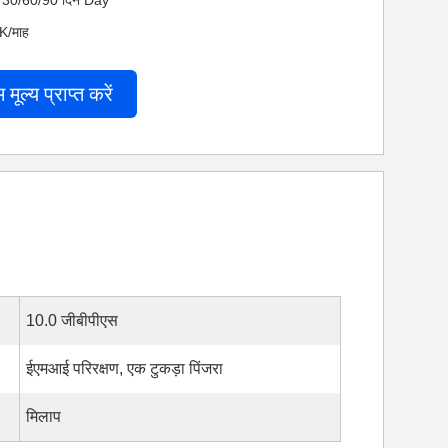
 नेट 30/60/90 दिन Day
0K/माह
म मूल्य प्राप्त करें
10.0 जीबीपीएस
ईएमआई परिरक्षण, एक टुकड़ा पिंजरा
मिलाप