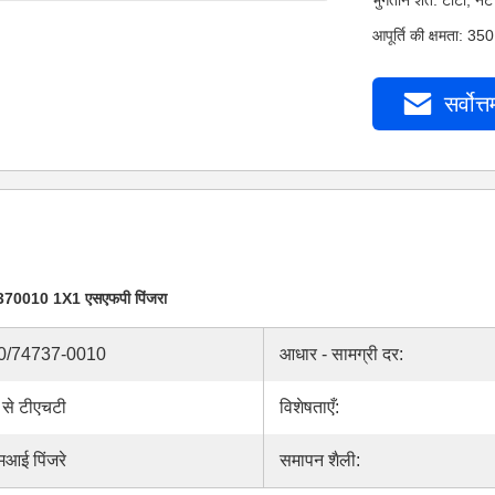
भुगतान शर्तें: टीटी,
आपूर्ति की क्षमता: 35
सर्वोत्त
70010 1X1 एसएफपी पिंजरा
0/74737-0010
आधार - सामग्री दर:
म से टीएचटी
विशेषताएँ:
मआई पिंजरे
समापन शैली: